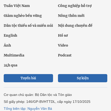
Tuần Việt Nam
Công nghiệp hỗ trợ
Giảm nghèo bền vững
Nông thôn mới
Dân tộc thiểu số và miền núi
Nội dung chuyên đề
English
Hồ sơ
Ảnh
Video
Multimedia
Podcast
24h qua
Tuyến bài
Sự kiện
Cơ quan chủ quản: Bộ Dân tộc và Tôn giáo
Số giấy phép: 146/GP-BVHTTDL, cấp ngày 17/10/2025
Tổng biên tập: Nguyễn Văn Bá