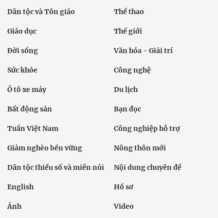
Dân tộc và Tôn giáo
Thể thao
Giáo dục
Thế giới
Đời sống
Văn hóa - Giải trí
Sức khỏe
Công nghệ
Ô tô xe máy
Du lịch
Bất động sản
Bạn đọc
Tuần Việt Nam
Công nghiệp hỗ trợ
Giảm nghèo bền vững
Nông thôn mới
Dân tộc thiểu số và miền núi
Nội dung chuyên đề
English
Hồ sơ
Ảnh
Video