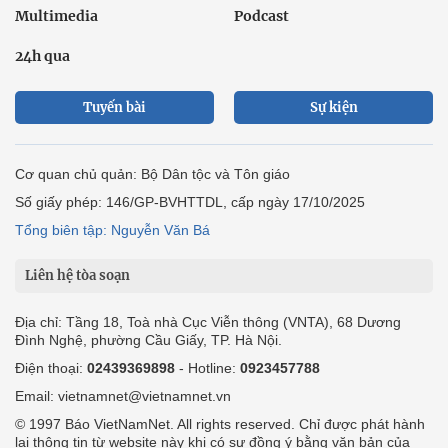
Multimedia
Podcast
24h qua
Tuyến bài
Sự kiện
Cơ quan chủ quản: Bộ Dân tộc và Tôn giáo
Số giấy phép: 146/GP-BVHTTDL, cấp ngày 17/10/2025
Tổng biên tập: Nguyễn Văn Bá
Liên hệ tòa soạn
Địa chỉ: Tầng 18, Toà nhà Cục Viễn thông (VNTA), 68 Dương
Đình Nghệ, phường Cầu Giấy, TP. Hà Nội.
Điện thoại:
02439369898
- Hotline:
0923457788
Email: vietnamnet@vietnamnet.vn
© 1997 Báo VietNamNet. All rights reserved. Chỉ được phát hành
lại thông tin từ website này khi có sự đồng ý bằng văn bản của