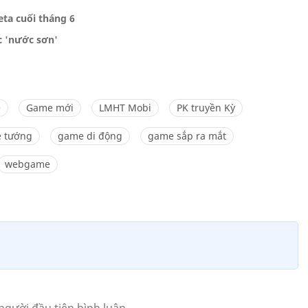
ta cuối tháng 6
c 'nước sơn'
e
Game mới
LMHT Mobi
PK truyền Kỳ
ẻ tướng
game di động
game sắp ra mắt
webgame