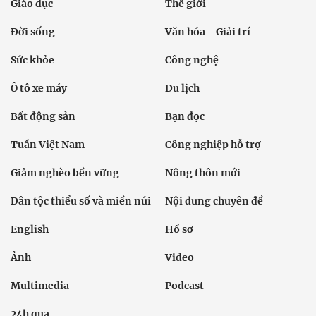
Giáo dục
Thế giới
Đời sống
Văn hóa - Giải trí
Sức khỏe
Công nghệ
Ô tô xe máy
Du lịch
Bất động sản
Bạn đọc
Tuần Việt Nam
Công nghiệp hỗ trợ
Giảm nghèo bền vững
Nông thôn mới
Dân tộc thiểu số và miền núi
Nội dung chuyên đề
English
Hồ sơ
Ảnh
Video
Multimedia
Podcast
24h qua