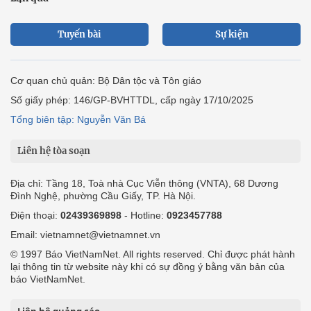
Tuyến bài
Sự kiện
Cơ quan chủ quản: Bộ Dân tộc và Tôn giáo
Số giấy phép: 146/GP-BVHTTDL, cấp ngày 17/10/2025
Tổng biên tập: Nguyễn Văn Bá
Liên hệ tòa soạn
Địa chỉ: Tầng 18, Toà nhà Cục Viễn thông (VNTA), 68 Dương
Đình Nghệ, phường Cầu Giấy, TP. Hà Nội.
Điện thoại:
02439369898
- Hotline:
0923457788
Email: vietnamnet@vietnamnet.vn
© 1997 Báo VietNamNet. All rights reserved. Chỉ được phát hành
lại thông tin từ website này khi có sự đồng ý bằng văn bản của
báo VietNamNet.
Liên hệ quảng cáo