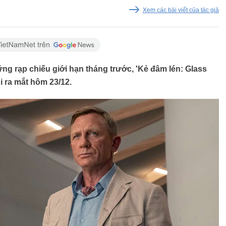
Xem các bài viết của tác giả
ững rạp chiếu giới hạn tháng trước, 'Kẻ đâm lén: Glass
hi ra mắt hôm 23/12.