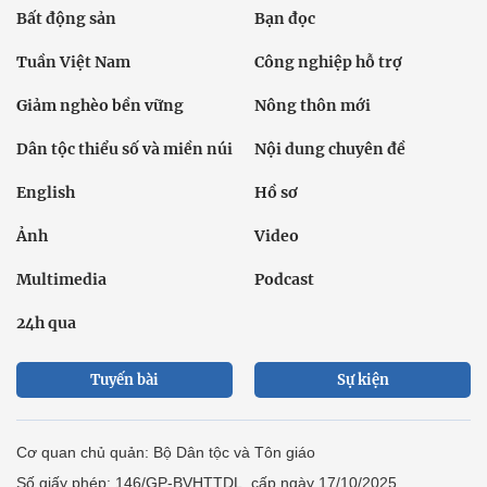
Bất động sản
Bạn đọc
Tuần Việt Nam
Công nghiệp hỗ trợ
Giảm nghèo bền vững
Nông thôn mới
Dân tộc thiểu số và miền núi
Nội dung chuyên đề
English
Hồ sơ
Ảnh
Video
Multimedia
Podcast
24h qua
Tuyến bài
Sự kiện
Cơ quan chủ quản: Bộ Dân tộc và Tôn giáo
Số giấy phép: 146/GP-BVHTTDL, cấp ngày 17/10/2025