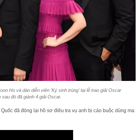
n Ho và dàn diễn viên 'Ký sinh trùng' tại lễ trao giải Oscar
 sau đó đã giành 4 giải Oscar.
 Quốc đã đóng lại hồ sơ điều tra vụ anh bị cáo buộc dùng ma