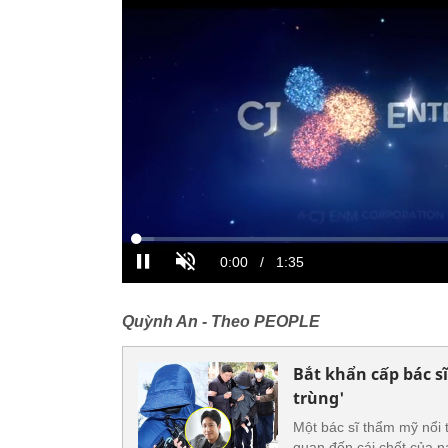
Quỳnh An - Theo PEOPLE
Bắt khẩn cấp bác sĩ
trùng'
Một bác sĩ thẩm mỹ nổi 
quan đến cái chết của n