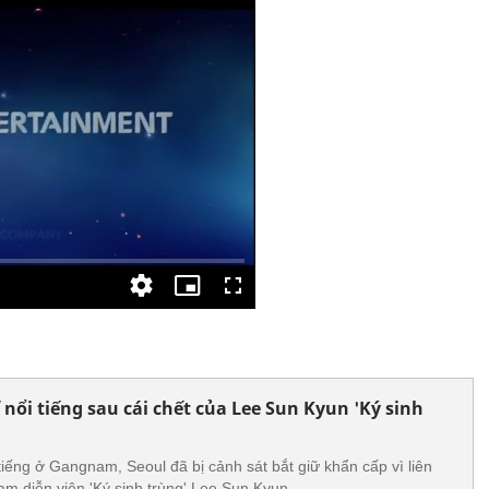
 nổi tiếng sau cái chết của Lee Sun Kyun 'Ký sinh
tiếng ở Gangnam, Seoul đã bị cảnh sát bắt giữ khẩn cấp vì liên
am diễn viên 'Ký sinh trùng' Lee Sun Kyun.