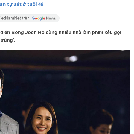
un tự sát ở tuổi 48
o diễn Bong Joon Ho cùng nhiều nhà làm phim kêu gọi
trùng'.