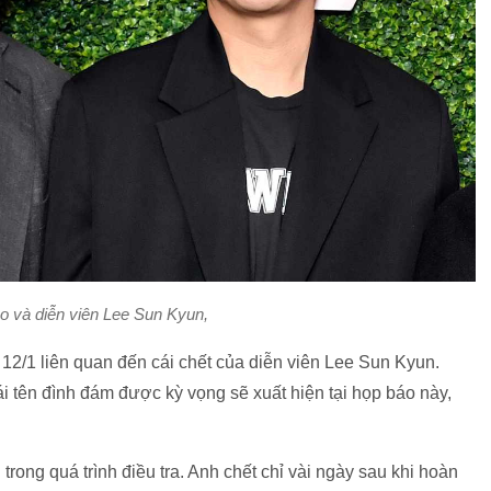
o và diễn viên Lee Sun Kyun,
 12/1 liên quan đến cái chết của diễn viên Lee Sun Kyun.
 tên đình đám được kỳ vọng sẽ xuất hiện tại họp báo này,
rong quá trình điều tra. Anh chết chỉ vài ngày sau khi hoàn