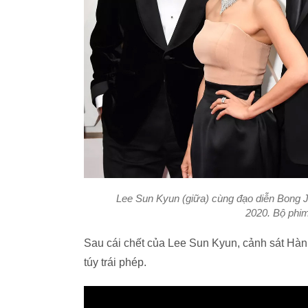
Lee Sun Kyun (giữa) cùng đạo diễn Bong Joo
2020. Bộ phim
Sau cái chết của Lee Sun Kyun, cảnh sát Hàn
túy trái phép.