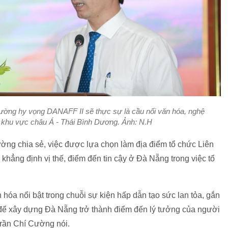
ờng hy vọng DANAFF II sẽ thực sự là cầu nối văn hóa, nghệ
g khu vực châu Á - Thái Bình Dương. Ảnh: N.H
g chia sẻ, việc được lựa chọn làm địa điểm tổ chức Liên
khẳng định vị thế, điểm đến tin cậy ở Đà Nẵng trong việc tổ
hóa nổi bật trong chuỗi sự kiện hấp dẫn tạo sức lan tỏa, gắn
hế để xây dựng Đà Nẵng trở thành điểm đến lý tưởng của người
Trần Chí Cường nói.