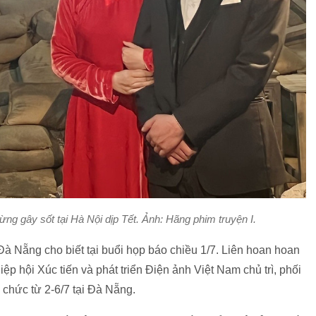
ng gây sốt tại Hà Nội dịp Tết. Ảnh: Hãng phim truyện I.
à Nẵng cho biết tại buổi họp báo chiều 1/7. Liên hoan hoan
 hội Xúc tiến và phát triển Điện ảnh Việt Nam chủ trì, phối
chức từ 2-6/7 tại Đà Nẵng.