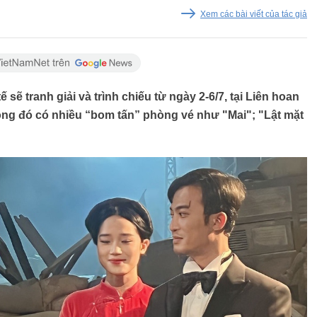
Xem các bài viết của tác giả
sẽ tranh giải và trình chiếu từ ngày 2-6/7, tại Liên hoan
ng đó có nhiều “bom tấn” phòng vé như "Mai"; "Lật mặt