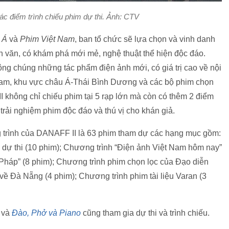
ác điểm trình chiếu phim dự thi. Ảnh: CTV
 Á
và
Phim Việt Nam
, ban tổ chức sẽ lựa chọn và vinh danh
ân văn, có khám phá mới mẻ, nghệ thuật thể hiện độc đáo.
công chúng những tác phẩm điện ảnh mới, có giá trị cao về nội
 Nam, khu vực châu Á-Thái Bình Dương và các bộ phim chọn
I không chỉ chiếu phim tại 5 rạp lớn mà còn có thêm 2 điểm
trải nghiệm phim độc đáo và thú vị cho khán giả.
trình của DANAFF II là 63 phim tham dự các hạng mục gồm:
 dự thi (10 phim); Chương trình “Điện ảnh Việt Nam hôm nay”
 Pháp” (8 phim); Chương trình phim chọn lọc của Đạo diễn
ề Đà Nẵng (4 phim); Chương trình phim tài liệu Varan (3
và
Đào, Phở và Piano
cũng tham gia dự thi và trình chiếu.