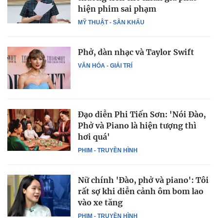
hiện phim sai phạm
MỸ THUẬT - SÂN KHẤU
Phở, dàn nhạc và Taylor Swift
VĂN HÓA - GIẢI TRÍ
Đạo diễn Phi Tiến Sơn: 'Nói Đào,
Phở và Piano là hiện tượng thì
hơi quá'
PHIM - TRUYỀN HÌNH
Nữ chính 'Đào, phở và piano': Tôi
rất sợ khi diễn cảnh ôm bom lao
vào xe tăng
PHIM - TRUYỀN HÌNH