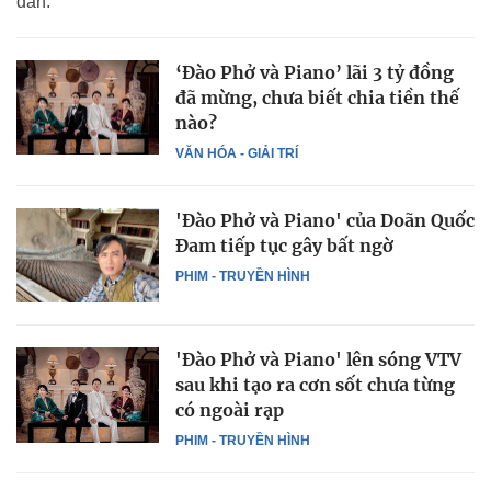
dân.
‘Đào Phở và Piano’ lãi 3 tỷ đồng
đã mừng, chưa biết chia tiền thế
nào?
VĂN HÓA - GIẢI TRÍ
'Đào Phở và Piano' của Doãn Quốc
Đam tiếp tục gây bất ngờ
PHIM - TRUYỀN HÌNH
'Đào Phở và Piano' lên sóng VTV
sau khi tạo ra cơn sốt chưa từng
có ngoài rạp
PHIM - TRUYỀN HÌNH