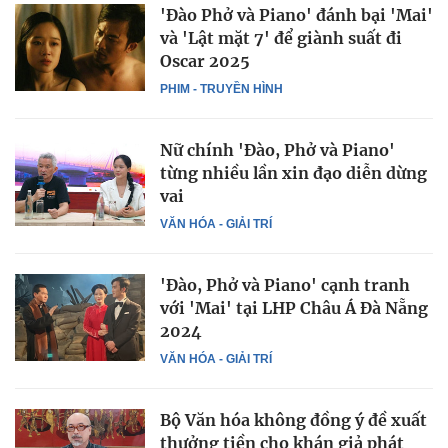
'Đào Phở và Piano' đánh bại 'Mai'
và 'Lật mặt 7' để giành suất đi
Oscar 2025
PHIM - TRUYỀN HÌNH
Nữ chính 'Đào, Phở và Piano'
từng nhiều lần xin đạo diễn dừng
vai
VĂN HÓA - GIẢI TRÍ
'Đào, Phở và Piano' cạnh tranh
với 'Mai' tại LHP Châu Á Đà Nẵng
2024
VĂN HÓA - GIẢI TRÍ
Bộ Văn hóa không đồng ý đề xuất
thưởng tiền cho khán giả phát