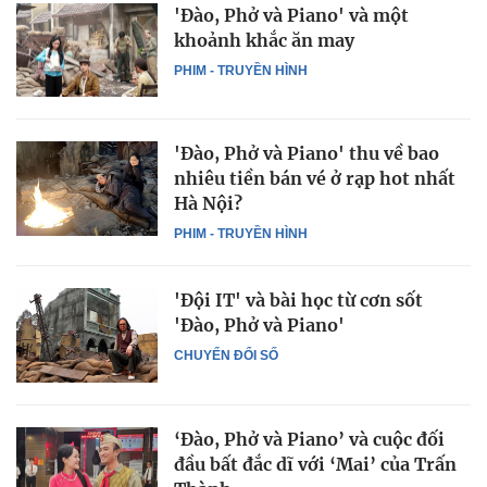
'Đào, Phở và Piano' và một
khoảnh khắc ăn may
PHIM - TRUYỀN HÌNH
'Đào, Phở và Piano' thu về bao
nhiêu tiền bán vé ở rạp hot nhất
Hà Nội?
PHIM - TRUYỀN HÌNH
'Đội IT' và bài học từ cơn sốt
'Đào, Phở và Piano'
CHUYỂN ĐỔI SỐ
‘Đào, Phở và Piano’ và cuộc đối
đầu bất đắc dĩ với ‘Mai’ của Trấn