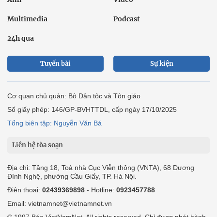
Multimedia
Podcast
24h qua
Tuyến bài
Sự kiện
Cơ quan chủ quản: Bộ Dân tộc và Tôn giáo
Số giấy phép: 146/GP-BVHTTDL, cấp ngày 17/10/2025
Tổng biên tập: Nguyễn Văn Bá
Liên hệ tòa soạn
Địa chỉ: Tầng 18, Toà nhà Cục Viễn thông (VNTA), 68 Dương
Đình Nghệ, phường Cầu Giấy, TP. Hà Nội.
Điện thoại:
02439369898
- Hotline:
0923457788
Email: vietnamnet@vietnamnet.vn
© 1997 Báo VietNamNet. All rights reserved. Chỉ được phát hành