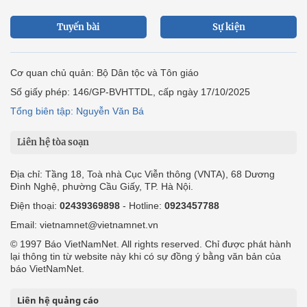
Tuyến bài
Sự kiện
Cơ quan chủ quản: Bộ Dân tộc và Tôn giáo
Số giấy phép: 146/GP-BVHTTDL, cấp ngày 17/10/2025
Tổng biên tập: Nguyễn Văn Bá
Liên hệ tòa soạn
Địa chỉ: Tầng 18, Toà nhà Cục Viễn thông (VNTA), 68 Dương
Đình Nghệ, phường Cầu Giấy, TP. Hà Nội.
Điện thoại:
02439369898
- Hotline:
0923457788
Email: vietnamnet@vietnamnet.vn
© 1997 Báo VietNamNet. All rights reserved. Chỉ được phát hành
lại thông tin từ website này khi có sự đồng ý bằng văn bản của
báo VietNamNet.
Liên hệ quảng cáo