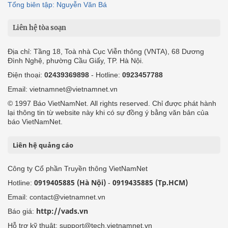
Tổng biên tập: Nguyễn Văn Bá
Liên hệ tòa soạn
Địa chỉ: Tầng 18, Toà nhà Cục Viễn thông (VNTA), 68 Dương
Đình Nghệ, phường Cầu Giấy, TP. Hà Nội.
Điện thoại:
02439369898
- Hotline:
0923457788
Email: vietnamnet@vietnamnet.vn
© 1997 Báo VietNamNet. All rights reserved. Chỉ được phát hành
lại thông tin từ website này khi có sự đồng ý bằng văn bản của
báo VietNamNet.
Liên hệ quảng cáo
Công ty Cổ phần Truyền thông VietNamNet
0919405885 (Hà Nội)
0919435885 (Tp.HCM)
Hotline:
-
Email: contact@vietnamnet.vn
http://vads.vn
Báo giá:
Hỗ trợ kỹ thuật: support@tech.vietnamnet.vn