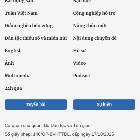
Bất động sản
Bạn đọc
Tuần Việt Nam
Công nghiệp hỗ trợ
Giảm nghèo bền vững
Nông thôn mới
Dân tộc thiểu số và miền núi
Nội dung chuyên đề
English
Hồ sơ
Ảnh
Video
Multimedia
Podcast
24h qua
Tuyến bài
Sự kiện
Cơ quan chủ quản: Bộ Dân tộc và Tôn giáo
Số giấy phép: 146/GP-BVHTTDL, cấp ngày 17/10/2025