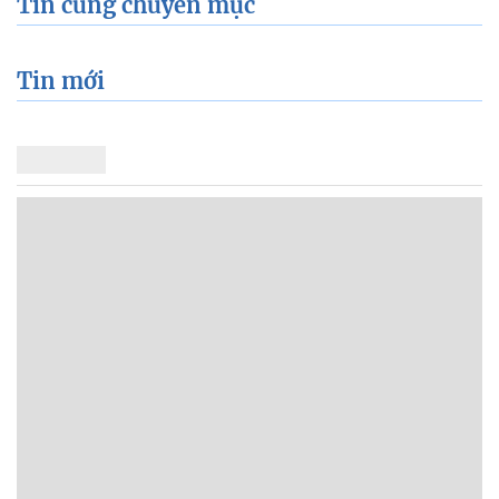
Tin cùng chuyên mục
Tin mới