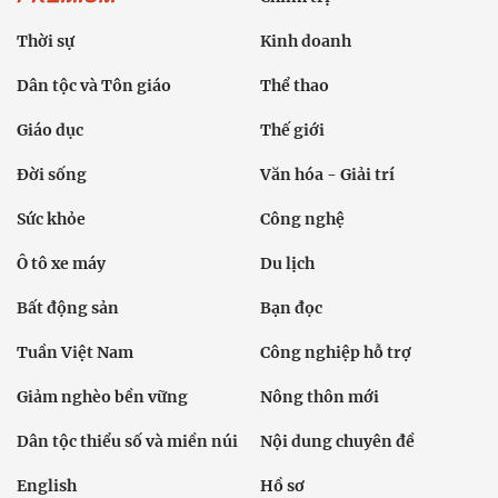
Thời sự
Kinh doanh
Dân tộc và Tôn giáo
Thể thao
Giáo dục
Thế giới
Đời sống
Văn hóa - Giải trí
Sức khỏe
Công nghệ
Ô tô xe máy
Du lịch
Bất động sản
Bạn đọc
Tuần Việt Nam
Công nghiệp hỗ trợ
Giảm nghèo bền vững
Nông thôn mới
Dân tộc thiểu số và miền núi
Nội dung chuyên đề
English
Hồ sơ