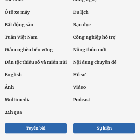
Ô tô xe máy
Du lịch
Bất động sản
Bạn đọc
Tuần Việt Nam
Công nghiệp hỗ trợ
Giảm nghèo bền vững
Nông thôn mới
Dân tộc thiểu số và miền núi
Nội dung chuyên đề
English
Hồ sơ
Ảnh
Video
Multimedia
Podcast
24h qua
Tuyến bài
Sự kiện