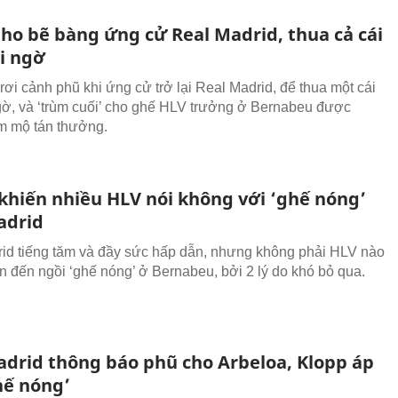
ho bẽ bàng ứng cử Real Madrid, thua cả cái
ai ngờ
rơi cảnh phũ khi ứng cử trở lại Real Madrid, để thua một cái
 ngờ, và ‘trùm cuối’ cho ghế HLV trưởng ở Bernabeu được
m mộ tán thưởng.
 khiến nhiều HLV nói không với ‘ghế nóng’
adrid
id tiếng tăm và đầy sức hấp dẫn, nhưng không phải HLV nào
 đến ngồi ‘ghế nóng’ ở Bernabeu, bởi 2 lý do khó bỏ qua.
adrid thông báo phũ cho Arbeloa, Klopp áp
hế nóng’