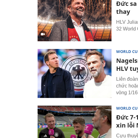
Đức sa
thay
HLV Julia
32 World 
WORLD CU
Nagels
HLV tu
Liên đoàn
chức hoặc
vòng 1/16
WORLD CU
Đức 7-1
xin lỗ
Cựu thuyề