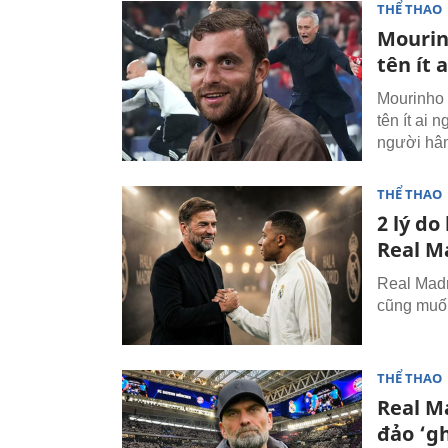
THỂ THAO
Mourin
tên ít 
Mourinho 
tên ít ai
người hâ
THỂ THAO
2 lý do
Real M
Real Madr
cũng muốn
THỂ THAO
Real M
đảo ‘g