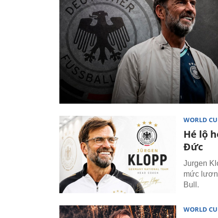
WORLD CU
Hé lộ 
Đức
Jurgen Kl
mức lương
Bull.
WORLD CU