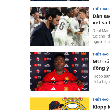
THỂ THAO
Dàn sa
xét sa 
Real Madri
tục chơi t
người tha
THỂ THAO
MU trả 
đồng ý
Klopp đàm
lồ La Lig
THỂ THAO
Klopp 