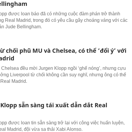
ellingham
opp được loan báo đã có những cuộc đàm phán trở thành
g Real Madrid, trong đó có yêu cầu gây choáng váng với các
án Jude Bellingham.
ừ chối phũ MU và Chelsea, có thể ‘đổi ý’ với
adrid
Chelsea đều mời Jurgen Klopp ngồi ‘ghế nóng’, nhưng cựu
ưởng Liverpool từ chối không cần suy nghĩ, nhưng ông có thể
i Real Madrid.
Klopp sẵn sàng tái xuất dẫn dắt Real
d
opp được loan tin sẵn sàng trở lại với công việc huấn luyện,
eal Madrid, đội vừa sa thải Xabi Alonso.