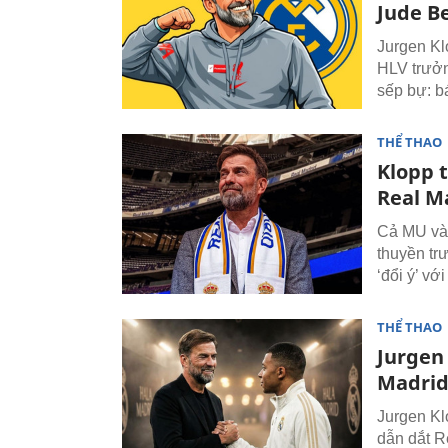
Jude B
Jurgen Kl
HLV trưởn
sếp bự: b
THỂ THAO
Klopp t
Real M
Cả MU và 
thuyền tr
‘đổi ý’ vớ
THỂ THAO
Jurgen 
Madri
Jurgen Kl
dẫn dắt R