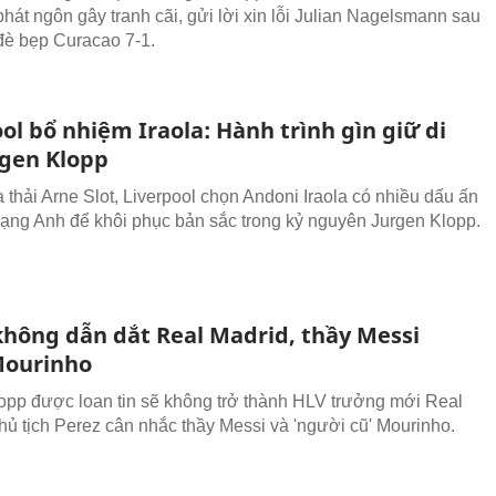
phát ngôn gây tranh cãi, gửi lời xin lỗi Julian Nagelsmann sau
đè bẹp Curacao 7-1.
ol bổ nhiệm Iraola: Hành trình gìn giữ di
rgen Klopp
 thải Arne Slot, Liverpool chọn Andoni Iraola có nhiều dấu ấn
ạng Anh để khôi phục bản sắc trong kỷ nguyên Jurgen Klopp.
không dẫn dắt Real Madrid, thầy Messi
Mourinho
opp được loan tin sẽ không trở thành HLV trưởng mới Real
hủ tịch Perez cân nhắc thầy Messi và 'người cũ' Mourinho.