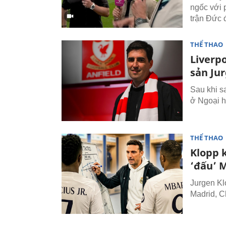
ngốc với 
trận Đức 
THỂ THAO
Liverpo
sản Ju
Sau khi sa
ở Ngoại h
THỂ THAO
Klopp 
‘đấu’ 
Jurgen Kl
Madrid, C