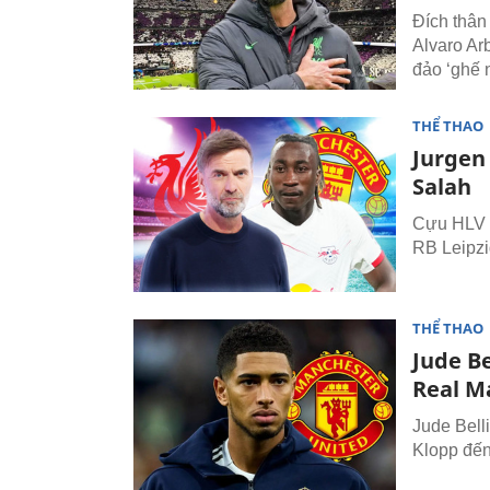
Đích thân
Alvaro Ar
đảo ‘ghế 
THỂ THAO
Jurgen
Salah
Cựu HLV J
RB Leipzi
THỂ THAO
Jude B
Real M
Jude Bell
Klopp đến