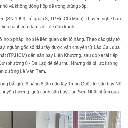
 nhỏ và không đóng hộp để trong thùng xốp.
Sơn (SN 1993, trú quận 3, TP.Hồ Chí Minh), chuyên nghề bán
 tiến hành mời làm việc để đấu tranh.
 hợp pháp, hợp lệ liên quan đến lô hàng. Theo các giấy tờ,
ày, nguồn gốc số dâu tây được vận chuyển từ Lào Cai, qua
hất (TP.HCM) đến sân bay Liên Khương, sau đó xe tải tiếp
ư (phường 8 - Đà Lạt) để tiêu thụ. Nhưng đã bị lực lượng
trên đường Lê Văn Tám.
g bắt giữ lô hàng 8 tấn dâu tây Trung Quốc từ sân bay Nội
 chuyển hướng, quá cảnh sân bay Tân Sơn Nhất nhằm qua