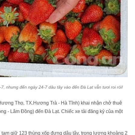
7, nhưng đến ngày 24-7 dâu tây vào đến Đà Lạt vẫn tươi roi rói!
 Hương Thọ, TX.Hương Trà - Hà Tĩnh) khai nhận chở thuê
g - Lâm Đồng) đến Đà Lạt. Chiếc xe tải đăng ký của một
tạm giữ 123 thùng xốp đựng dâu tây, trọng lượng khoảng 2