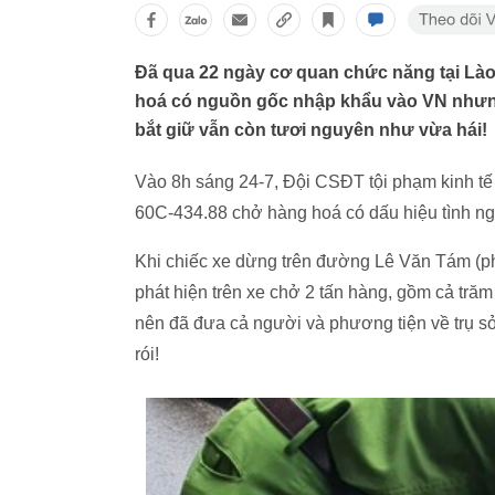
Đã qua 22 ngày cơ quan chức năng tại Là
hoá có nguồn gốc nhập khẩu vào VN nhưng
bắt giữ vẫn còn tươi nguyên như vừa hái!
Vào 8h sáng 24-7, Đội CSĐT tội phạm kinh tế 
60C-434.88 chở hàng hoá có dấu hiệu tình ng
Khi chiếc xe dừng trên đường Lê Văn Tám (ph
phát hiện trên xe chở 2 tấn hàng, gồm cả trăm
nên đã đưa cả người và phương tiện về trụ s
rói!