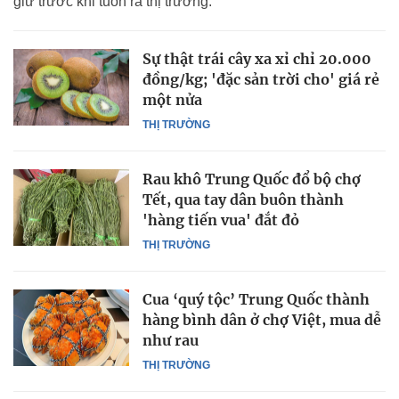
giữ trước khi tuồn ra thị trường.
Sự thật trái cây xa xỉ chỉ 20.000
đồng/kg; 'đặc sản trời cho' giá rẻ
một nửa
THỊ TRƯỜNG
Rau khô Trung Quốc đổ bộ chợ
Tết, qua tay dân buôn thành
'hàng tiến vua' đắt đỏ
THỊ TRƯỜNG
Cua ‘quý tộc’ Trung Quốc thành
hàng bình dân ở chợ Việt, mua dễ
như rau
THỊ TRƯỜNG