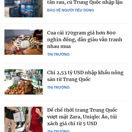
tấn rau, củ Trung Quốc nhập lậu
BẢO VỆ NGƯỜI TIÊU DÙNG
Cua cái 170gram giá hơn 800
nghìn đồng, dân giàu vẫn tranh
nhau mua
THỊ TRƯỜNG
Chi 2,53 tỷ USD nhập khẩu nông
sản từ Trung Quốc
THỊ TRƯỜNG
Đế chế thời trang Trung Quốc
vượt mặt Zara, Uniqlo: Áo, túi
xách giá chỉ từ 5 USD
THỊ TRƯỜNG