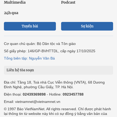
Multimedia
Podcast
24h qua
Tuyến bài
Sự kiện
Cơ quan chủ quản: Bộ Dân tộc và Tôn giáo
Số giấy phép: 146/GP-BVHTTDL, cấp ngày 17/10/2025
Tổng biên tập: Nguyễn Văn Bá
Liên hệ tòa soạn
Địa chỉ: Tầng 18, Toà nhà Cục Viễn thông (VNTA), 68 Dương
Đình Nghệ, phường Cầu Giấy, TP. Hà Nội.
Điện thoại:
02439369898
- Hotline:
0923457788
Email: vietnamnet@vietnamnet.vn
© 1997 Báo VietNamNet. All rights reserved. Chỉ được phát hành
lại thông tin từ website này khi có sự đồng ý bằng văn bản của