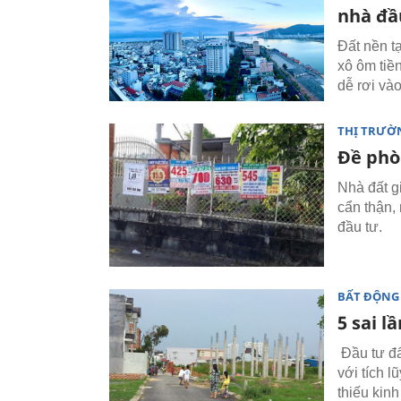
nhà đầ
Đất nền t
xô ôm tiền
dễ rơi và
THỊ TRƯỜ
Đề phò
Nhà đất 
cẩn thận,
đầu tư.
BẤT ĐỘNG
5 sai l
Đầu tư đấ
với tích 
thiếu kin