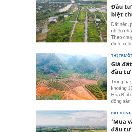
Đầu tư
biệt ch
Đất nền, 
nhiều nhà
Theo chuy
định ‘xuốn
THỊ TRƯỜ
Giá đấ
đầu tư 
Trong hai
khoảng 10
Hòa Bình 
động sản
BẤT ĐỘNG
‘Mua và
đầu tư