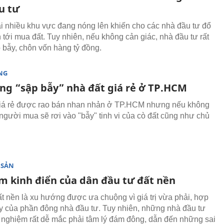
u tư
ại nhiều khu vực đang nóng lên khiến cho các nhà đầu tư đổ
 tới mua đất. Tuy nhiên, nếu không cản giác, nhà đầu tư rất
o bẫy, chôn vốn hàng tỷ đồng.
NG
ng “sập bẫy” nhà đất giá rẻ ở TP.HCM
giá rẻ được rao bán nhan nhản ở TP.HCM nhưng nếu không
 người mua sẽ rơi vào "bẫy" tinh vi của cò đất cũng như chủ
 SẢN
ầm kinh điển của dân đầu tư đất nền
t nền là xu hướng được ưa chuộng vì giá trị vừa phải, hợp
lũy của phần đông nhà đầu tư. Tuy nhiên, những nhà đầu tư
h nghiệm rất dễ mắc phải tâm lý đám đông, dẫn đến những sai