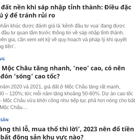
 đất nền khi sáp nhập tỉnh thành: Điều đặc
ú ý để tránh rủi ro
phân khúc được đánh giá là 'kênh đầu tư vua' đang được
 đầu tư quan tâm trước thông tin về sáp nhập tỉnh thành.
ên gia, cần xem xét kỹ về quy hoạch và pháp lý khi quyết
g tiền’.
NG
t Mộc Châu tăng nhanh, ‘neo’ cao, có nên
đón ‘sóng’ cao tốc?
 năm 2020 và 2021, giá đất ở Mộc Châu tăng rất mạnh,
0 – 120%; tức mỗi năm tăng khoảng 50-60%. Dự án cao tốc
- Mộc Châu vừa khởi công như tiếp tục phả hơi nóng cho bất
 Mộc Châu…
 SẢN
ng thì lỗ, mua thổ thì lời’, 2023 nên đổ tiền
 bất động sản khu vực nào?