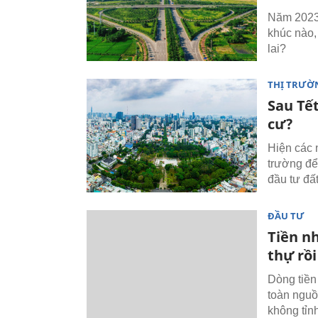
Năm 2023 
khúc nào,
lai?
THỊ TRƯỜ
Sau Tế
cư?
Hiện các 
trường để
đầu tư đấ
ĐẦU TƯ
Tiền n
thự rồ
Dòng tiền
toàn nguồ
không tỉn