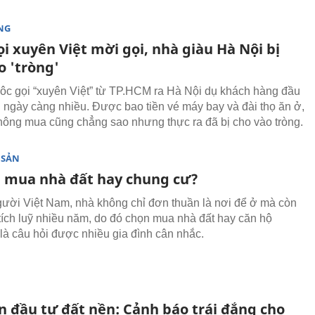
NG
i xuyên Việt mời gọi, nhà giàu Hà Nội bị
o 'tròng'
c gọi “xuyên Việt” từ TP.HCM ra Hà Nội dụ khách hàng đầu
n ngày càng nhiều. Được bao tiền vé máy bay và đài thọ ăn ở,
hông mua cũng chẳng sao nhưng thực ra đã bị cho vào tròng.
 SẢN
ỷ, mua nhà đất hay chung cư?
gười Việt Nam, nhà không chỉ đơn thuần là nơi để ở mà còn
n tích luỹ nhiều năm, do đó chọn mua nhà đất hay căn hộ
là câu hỏi được nhiều gia đình cân nhắc.
n đầu tư đất nền: Cảnh báo trái đắng cho