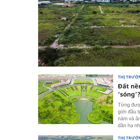
THỊ TRƯỜ
Đất nền
‘sóng’
Từng được
giới đầu 
năm và ản
dần hạ nhi
THỊ TRƯỜ