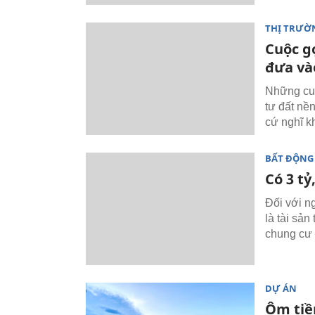
THỊ TRƯỜ
Cuộc gọ
đưa và
Những cuô
tư đất nề
cứ nghĩ k
BẤT ĐỘNG
Có 3 t
Đối với n
là tài sả
chung cư 
DỰ ÁN
Ôm tiề