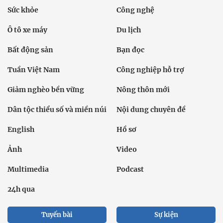
Sức khỏe
Công nghệ
Ô tô xe máy
Du lịch
Bất động sản
Bạn đọc
Tuần Việt Nam
Công nghiệp hỗ trợ
Giảm nghèo bền vững
Nông thôn mới
Dân tộc thiểu số và miền núi
Nội dung chuyên đề
English
Hồ sơ
Ảnh
Video
Multimedia
Podcast
24h qua
Tuyến bài
Sự kiện