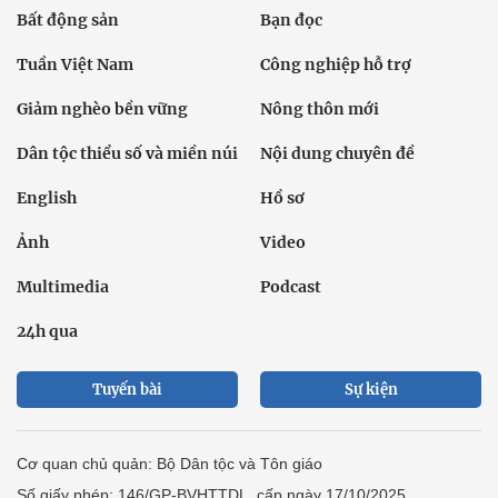
Bất động sản
Bạn đọc
Tuần Việt Nam
Công nghiệp hỗ trợ
Giảm nghèo bền vững
Nông thôn mới
Dân tộc thiểu số và miền núi
Nội dung chuyên đề
English
Hồ sơ
Ảnh
Video
Multimedia
Podcast
24h qua
Tuyến bài
Sự kiện
Cơ quan chủ quản: Bộ Dân tộc và Tôn giáo
Số giấy phép: 146/GP-BVHTTDL, cấp ngày 17/10/2025