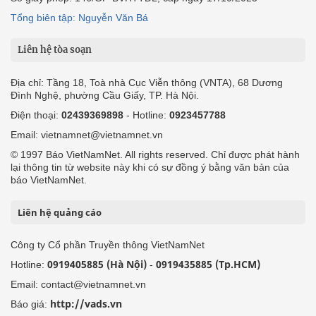
Tổng biên tập: Nguyễn Văn Bá
Liên hệ tòa soạn
Địa chỉ: Tầng 18, Toà nhà Cục Viễn thông (VNTA), 68 Dương
Đình Nghệ, phường Cầu Giấy, TP. Hà Nội.
Điện thoại:
02439369898
- Hotline:
0923457788
Email: vietnamnet@vietnamnet.vn
© 1997 Báo VietNamNet. All rights reserved. Chỉ được phát hành
lại thông tin từ website này khi có sự đồng ý bằng văn bản của
báo VietNamNet.
Liên hệ quảng cáo
Công ty Cổ phần Truyền thông VietNamNet
0919405885 (Hà Nội)
0919435885 (Tp.HCM)
Hotline:
-
Email: contact@vietnamnet.vn
http://vads.vn
Báo giá: