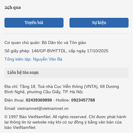
24h qua
Tuyến bài
Sự kiện
Cơ quan chủ quản: Bộ Dân tộc và Tôn giáo
Số giấy phép: 146/GP-BVHTTDL, cấp ngày 17/10/2025
Tổng biên tập: Nguyễn Văn Bá
Liên hệ tòa soạn
Địa chỉ: Tầng 18, Toà nhà Cục Viễn thông (VNTA), 68 Dương
Đình Nghệ, phường Cầu Giấy, TP. Hà Nội.
Điện thoại:
02439369898
- Hotline:
0923457788
Email: vietnamnet@vietnamnet.vn
© 1997 Báo VietNamNet. All rights reserved. Chỉ được phát hành
lại thông tin từ website này khi có sự đồng ý bằng văn bản của
báo VietNamNet.