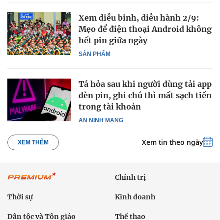
Xem diễu binh, diễu hành 2/9:
Mẹo để điện thoại Android không
hết pin giữa ngày
SẢN PHẨM
Tá hỏa sau khi người dùng tải app
đèn pin, ghi chú thì mất sạch tiền
trong tài khoản
AN NINH MẠNG
Xem tin theo ngày
XEM THÊM
Chính trị
Thời sự
Kinh doanh
Dân tộc và Tôn giáo
Thể thao