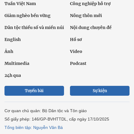
Tuần Việt Nam
Công nghiệp hỗ trợ
Giảm nghèo bền vững
Nông thôn mới
Dân tộc thiểu số và miền núi
Nội dung chuyên đề
English
Hồ sơ
Ảnh
Video
Multimedia
Podcast
24h qua
Tuyến bài
Sự kiện
Cơ quan chủ quản: Bộ Dân tộc và Tôn giáo
Số giấy phép: 146/GP-BVHTTDL, cấp ngày 17/10/2025
Tổng biên tập: Nguyễn Văn Bá