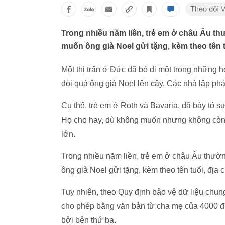
Trong nhiều năm liền, trẻ em ở châu Âu th
muốn ông già Noel gửi tặng, kèm theo tên tuổ
Một thị trấn ở Đức đã bỏ đi một trong những h
đòi quà ông già Noel lên cây. Các nhà lập pháp
Cụ thể, trẻ em ở Roth và Bavaria, đã bày tỏ 
Họ cho hay, dù không muốn nhưng không còn 
lớn.
Trong nhiều năm liền, trẻ em ở châu Âu thườn
ông già Noel gửi tặng, kèm theo tên tuổi, địa ch
Tuy nhiên, theo Quy định bảo vệ dữ liệu ch
cho phép bằng văn bản từ cha mẹ của 4000 đứa
bởi bên thứ ba.