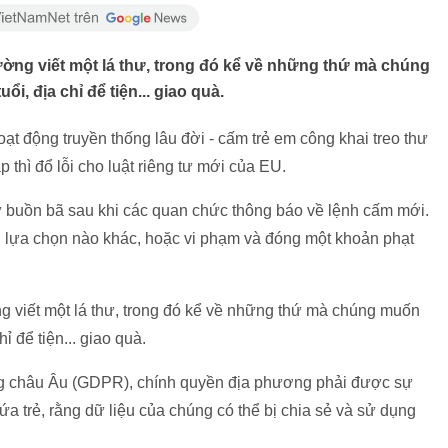
ường viết một lá thư, trong đó kể về những thứ mà chúng
i, địa chỉ để tiện... giao quà.
oạt động truyền thống lâu đời - cấm trẻ em công khai treo thư
 thì đổ lỗi cho luật riêng tư mới của EU.
sự buồn bã sau khi các quan chức thông báo về lệnh cấm mới.
lựa chọn nào khác, hoặc vi phạm và đóng một khoản phạt
g viết một lá thư, trong đó kể về những thứ mà chúng muốn
ỉ để tiện... giao quà.
ung châu Âu (GDPR), chính quyền địa phương phải được sự
 trẻ, rằng dữ liệu của chúng có thể bị chia sẻ và sử dụng