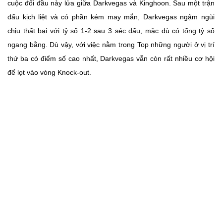
cuộc đối đầu nảy lửa giữa Darkvegas và Kinghoon. Sau một trận
đấu kịch liệt và có phần kém may mắn, Darkvegas ngậm ngùi
chịu thất bại với tỷ số 1-2 sau 3 séc đấu, mặc dù có tổng tỷ số
ngang bằng. Dù vậy, với việc nằm trong Top những người ở vị trí
thứ ba có điểm số cao nhất, Darkvegas vẫn còn rất nhiều cơ hội
để lọt vào vòng Knock-out.