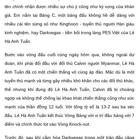
tên chính nhận được nhiều sự chú ý cũng như kỳ vọng của khán
giả. Em nằm tại Bảng C, một bảng đấu không hề dễ dàng với
nhiều cái tên sừng sỏ như Kinghoon - tuyển thủ người Hàn giàu
kinh nghiệm, hay Darkvegas - tiền bối trong làng PES Việt của Lê
Hà Anh Tuấn.
Bước vào vòng đấu cuối cùng ngày hôm qua, không ngoài dự
đoán, khi phải đối đầu với đối thủ Calvin người Myanmar, Lê Hà
Anh Tuấn đã có một chiến thắng vô cùng áp đảo. Mặc dù là một
tuyển thủ mạnh và từng gây nhiều khó khăn cho các đối thủ khác,
thế nhưng khi đụng độ Lê Hà Anh Tuấn, Calvin đã bị choáng
ngợp và không thể chống lại khao khát chiến thắng cũng như sức
mạnh của thần đồng 12 tuổi. Với tổng tỷ số là 13-2 sau ba séc
đấu, Lê Hà Anh Tuấn kết thúc Vòng Bảng với vị trí đầu bảng với 7
điểm và chính thức lọt vào Vòng Knock-out.
Trước đó, sau khi cầm hòa Darkvegas trong một trận đấu căng