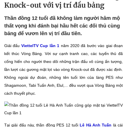
Knock-out với vị trí đầu bảng
Thần đồng 12 tuổi đã không làm người hâm mộ
thất vọng khi đánh bại hầu hết các đối thủ cùng
bảng để vươn lên vị trí đầu tiên.
Giải đấu
ViettelTV Cup lần 1
năm 2020 đã bước vào giai đoạn
kết thúc Vòng Bảng. Với sự cạnh tranh cao, các tuyển thủ đã
cống hiến cho người theo dõi những trận đấu vô cùng ấn tượng,
lần lượt các gương mặt lọt vào vòng Knock-out đã được xác định.
Không ngoài dự đoán, những tên tuổi lớn của làng PES như
Shagamoon, Tabi Tuấn Anh, Elul,... đều vượt qua Vòng Bảng một
cách thuyết phục.
Tại giải đấu này, thần đồng PES 12 tuổi
Lê Hà Anh Tuấn
là cái