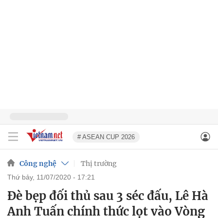
# ASEAN CUP 2026
Công nghệ
Thị trường
thứ bảy, 11/07/2020 - 17:21
Đè bẹp đối thủ sau 3 séc đấu, Lê Hà
Anh Tuấn chính thức lọt vào Vòng