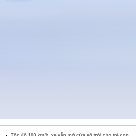
Tốc độ 100 km/h, xe vẫn mở cửa sổ trời cho trẻ con