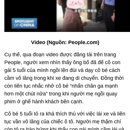
Video (Nguồn: People.com)
Cụ thể, qua đoạn video được đăng tải trên trang
People, người xem nhìn thấy ông bố đã để cô con
gái 5 tuổi của mình ngồi lên đùi và dạy cô bé cách
cầm vô lăng trong khi xe đang di chuyển. Đồng thời
còn liên tục nhắc nhở cô bé “nhấn chân ga mạnh
hơn một chút nữa” trong khi người mẹ ngồi quay
phim ở ghế hành khách bên cạnh.
Cô bé 5 tuổi tỏ ra khá thích thú với việc lái xe và liên
tục vần vô lăng của chiếc ô tô. Người mẹ thậm chí
còn tỏ ra hào hứng khi thấy con gái mình cầm lái và