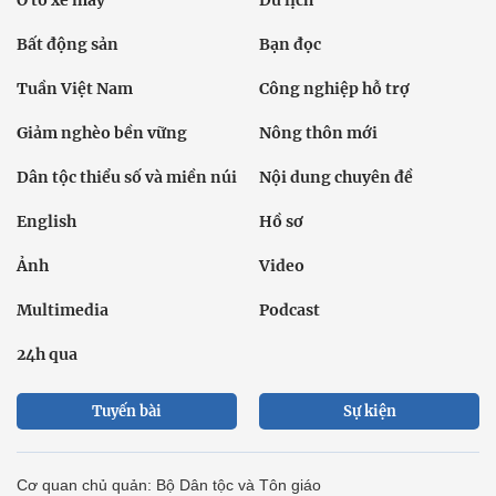
Bất động sản
Bạn đọc
Tuần Việt Nam
Công nghiệp hỗ trợ
Giảm nghèo bền vững
Nông thôn mới
Dân tộc thiểu số và miền núi
Nội dung chuyên đề
English
Hồ sơ
Ảnh
Video
Multimedia
Podcast
24h qua
Tuyến bài
Sự kiện
Cơ quan chủ quản: Bộ Dân tộc và Tôn giáo