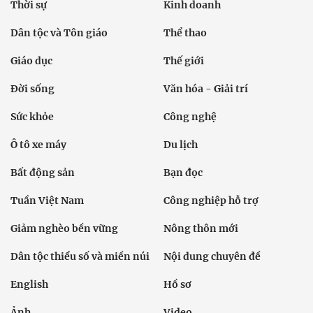
Thời sự
Kinh doanh
Dân tộc và Tôn giáo
Thể thao
Giáo dục
Thế giới
Đời sống
Văn hóa - Giải trí
Sức khỏe
Công nghệ
Ô tô xe máy
Du lịch
Bất động sản
Bạn đọc
Tuần Việt Nam
Công nghiệp hỗ trợ
Giảm nghèo bền vững
Nông thôn mới
Dân tộc thiểu số và miền núi
Nội dung chuyên đề
English
Hồ sơ
Ảnh
Video