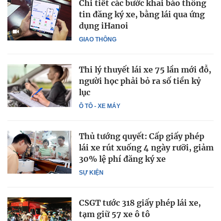
Chi tiết các bước khai báo thông
tin đăng ký xe, bằng lái qua ứng
dụng iHanoi
GIAO THÔNG
Thi lý thuyết lái xe 75 lần mới đỗ,
người học phải bỏ ra số tiền kỷ
lục
Ô TÔ - XE MÁY
Thủ tướng quyết: Cấp giấy phép
lái xe rút xuống 4 ngày rưỡi, giảm
30% lệ phí đăng ký xe
SỰ KIỆN
CSGT tước 318 giấy phép lái xe,
tạm giữ 57 xe ô tô