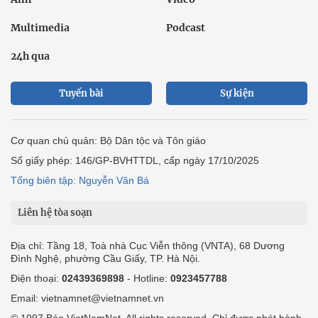
Multimedia
Podcast
24h qua
Tuyến bài
Sự kiện
Cơ quan chủ quản: Bộ Dân tộc và Tôn giáo
Số giấy phép: 146/GP-BVHTTDL, cấp ngày 17/10/2025
Tổng biên tập: Nguyễn Văn Bá
Liên hệ tòa soạn
Địa chỉ: Tầng 18, Toà nhà Cục Viễn thông (VNTA), 68 Dương
Đình Nghệ, phường Cầu Giấy, TP. Hà Nội.
Điện thoại:
02439369898
- Hotline:
0923457788
Email: vietnamnet@vietnamnet.vn
© 1997 Báo VietNamNet. All rights reserved. Chỉ được phát hành