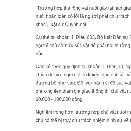
“Trường hợp thả rông vật nuôi gây tai nạn gia
nuôi hoàn toàn có lỗi là người phải chịu trác
khác”, luật sư Quỳnh nói.
Cụ thể tại khoản 4, Điều 603, Bộ luật Dân sự 
hại thì chủ sở hữu súc vật đó phải bồi thườn
hội.
Căn cứ theo quy định tại khoản 1, Điều 10, 
chính đối với người điều khiển, dẫn dắt súc vậ
đường bộ như sau: Đối với hành vi để súc vậ
phương tiện tham gia giao thông thì chủ vật n
60.000 - 100.000 đồng.
Nghiêm trọng hơn, trường hợp chủ vật nuôi thả
chủ có thể bị truy cứu trách nhiệm hình sự về 