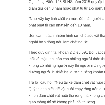
Cụ thể, tại Điều 128 BLHS năm 2015 quy định:
giam giữ đến 3 năm hoặc phạt tù từ 1-5 năm. Ph
“Như vậy tùy tính chất và mức độ mà người ch
phạt phạt tù cao nhất lên đến 10 năm.
Bên cạnh trách nhiệm hình sự, chủ súc vật thả
ngoài hợp đồng nếu làm chết người.
Theo quy định tại khoản 2 Điều 591 Bộ luật d
thất về mặt tinh thần cho những người thân th
không có những người này thì người mà người b
dưỡng người bị thiệt hại được hưởng khoản t
Trả lời câu hỏi: "Nếu tài xế đâm chết vật nuôi
Quỳnh cho biết, để vật nuôi chạy rông trên đư
khiển đâm chết vật nuôi thả rông mà không ch
giao thông thì sẽ không phải bồi thường.