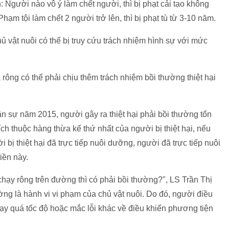
 Người nào vô ý làm chết người, thì bị phạt cải tạo không
ạm tội làm chết 2 người trở lên, thì bị phạt tù từ 3-10 năm.
ủ vật nuôi có thể bị truy cứu trách nhiệm hình sự với mức
 rông có thể phải chịu thêm trách nhiệm bồi thường thiệt hại
ân sự năm 2015, người gây ra thiệt hại phải bồi thường tổn
ích thuộc hàng thừa kế thứ nhất của người bị thiệt hại, nếu
ị thiệt hại đã trực tiếp nuôi dưỡng, người đã trực tiếp nuôi
iền này.
 chạy rông trên đường thì có phải bồi thường?", LS Trần Thị
ờng là hành vi vi phạm của chủ vật nuôi. Do đó, người điều
ạy quá tốc độ hoặc mắc lỗi khác về điều khiển phương tiện