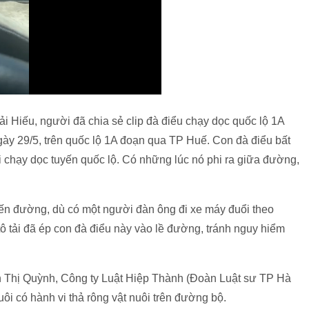
i Hiếu, người đã chia sẻ clip đà điểu chạy dọc quốc lộ 1A
ngày 29/5, trên quốc lộ 1A đoạn qua TP Huế. Con đà điểu bất
i chạy dọc tuyến quốc lộ. Có những lúc nó phi ra giữa đường,
ến đường, dù có một người đàn ông đi xe máy đuổi theo
ô tải đã ép con đà điểu này vào lề đường, tránh nguy hiểm
rần Thị Quỳnh, Công ty Luật Hiệp Thành (Đoàn Luật sư TP Hà
uôi có hành vi thả rông vật nuôi trên đường bộ.