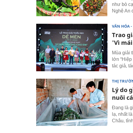
như bò cạ
Nghệ An 
VĂN HÓA - 
Trao g
'Vì má
Mùa giải 
lớn “Hiệp
tác giả, 
THỊ TRƯỜ
Lý do g
nuôi cá
Đang là g
lạ, nhất 
Châu, tỉn