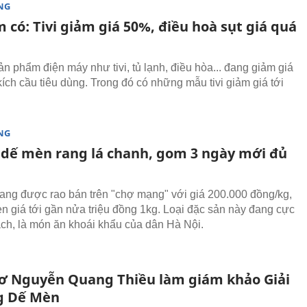
NG
 có: Tivi giảm giá 50%, điều hoà sụt giá quá
ản phẩm điện máy như tivi, tủ lạnh, điều hòa... đang giảm giá
ích cầu tiêu dùng. Trong đó có những mẫu tivi giảm giá tới
NG
 dế mèn rang lá chanh, gom 3 ngày mới đủ
ng được rao bán trên "chợ mạng" với giá 200.000 đồng/kg,
n giá tới gần nửa triệu đồng 1kg. Loại đặc sản này đang cực
ách, là món ăn khoái khẩu của dân Hà Nội.
ơ Nguyễn Quang Thiều làm giám khảo Giải
g Dế Mèn