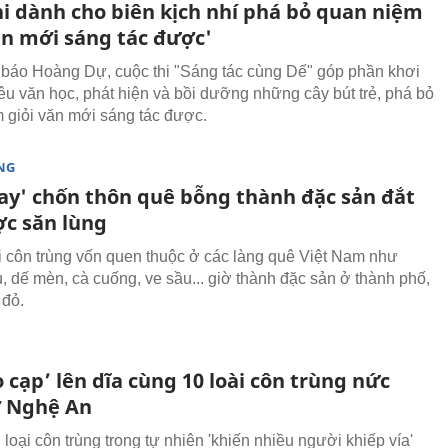
hi dành cho biên kịch nhí phá bỏ quan niệm
ăn mới sáng tác được'
báo Hoàng Dự, cuộc thi "Sáng tác cùng Dế" góp phần khơi
yêu văn học, phát hiện và bồi dưỡng những cây bút trẻ, phá bỏ
 giỏi văn mới sáng tác được.
NG
ay' chốn thôn quê bỗng thành đặc sản đắt
ợc săn lùng
i côn trùng vốn quen thuộc ở các làng quê Việt Nam như
, dế mèn, cà cuống, ve sầu... giờ thành đặc sản ở thành phố,
 đỏ.
 cạp’ lên dĩa cùng 10 loài côn trùng nức
ở Nghệ An
loại côn trùng trong tự nhiên 'khiến nhiều người khiếp vía'