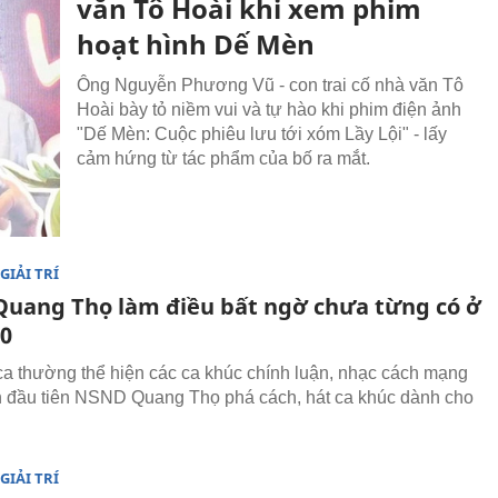
văn Tô Hoài khi xem phim
hoạt hình Dế Mèn
Ông Nguyễn Phương Vũ - con trai cố nhà văn Tô
Hoài bày tỏ niềm vui và tự hào khi phim điện ảnh
"Dế Mèn: Cuộc phiêu lưu tới xóm Lầy Lội" - lấy
cảm hứng từ tác phẩm của bố ra mắt.
GIẢI TRÍ
uang Thọ làm điều bất ngờ chưa từng có ở
80
ca thường thể hiện các ca khúc chính luận, nhạc cách mạng
 đầu tiên NSND Quang Thọ phá cách, hát ca khúc dành cho
GIẢI TRÍ