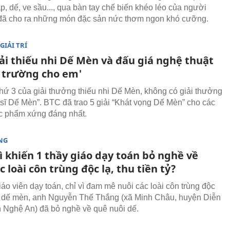
p, dế, ve sầu..., qua bàn tay chế biến khéo léo của người
đã cho ra những món đặc sản nức thơm ngon khó cưỡng.
GIẢI TRÍ
iải thiếu nhi Dế Mèn và đấu giá nghệ thuật
i trường cho em'
thứ 3 của giải thưởng thiếu nhi Dế Mèn, không có giải thưởng
 sĩ Dế Mèn”. BTC đã trao 5 giải “Khát vọng Dế Mèn” cho các
tác phẩm xứng đáng nhất.
NG
ì khiến 1 thầy giáo dạy toán bỏ nghề về
c loài côn trùng độc lạ, thu tiền tỷ?
iáo viên dạy toán, chỉ vì đam mê nuôi các loài côn trùng độc
là dế mèn, anh Nguyễn Thế Thắng (xã Minh Châu, huyện Diễn
h Nghệ An) đã bỏ nghề về quê nuôi dế.