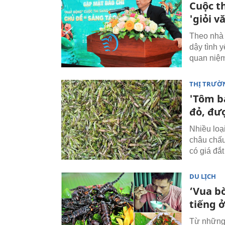
Cuộc t
'giỏi v
Theo nhà 
dậy tình 
quan niệm
THỊ TRƯỜ
'Tôm b
đỏ, đư
Nhiều loạ
châu chấu
có giá đắt
DU LỊCH
‘Vua bò
tiếng 
Từ những 