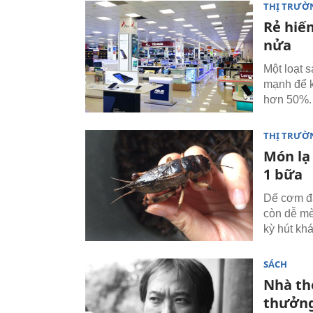
THỊ TRƯỜ
Rẻ hiếm
nửa
Một loạt s
mạnh để k
hơn 50%.
THỊ TRƯỜ
Món lạ
1 bữa
Dế cơm đa
còn dễ mè
kỳ hút kh
SÁCH
Nhà th
thưởn