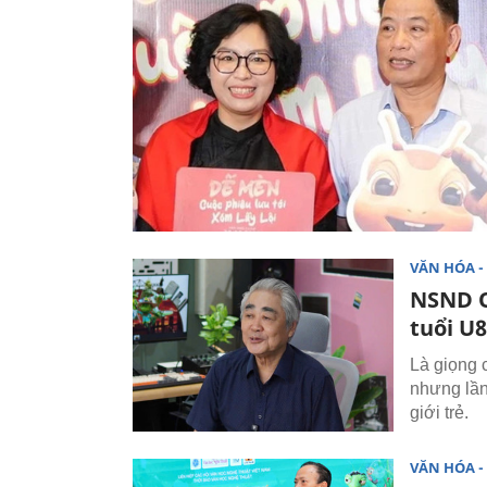
VĂN HÓA - 
NSND Q
tuổi U
Là giọng 
nhưng lần
giới trẻ.
VĂN HÓA - 