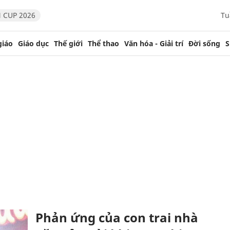
 CUP 2026
Tu
giáo
Giáo dục
Thế giới
Thể thao
Văn hóa - Giải trí
Đời sống
S
Phản ứng của con trai nhà