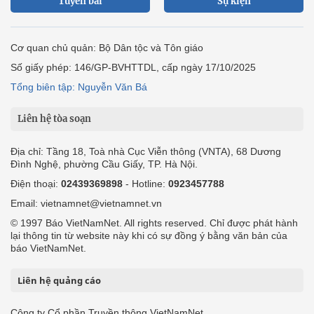
Tuyến bài
Sự kiện
Cơ quan chủ quản: Bộ Dân tộc và Tôn giáo
Số giấy phép: 146/GP-BVHTTDL, cấp ngày 17/10/2025
Tổng biên tập: Nguyễn Văn Bá
Liên hệ tòa soạn
Địa chỉ: Tầng 18, Toà nhà Cục Viễn thông (VNTA), 68 Dương
Đình Nghệ, phường Cầu Giấy, TP. Hà Nội.
Điện thoại:
02439369898
- Hotline:
0923457788
Email: vietnamnet@vietnamnet.vn
© 1997 Báo VietNamNet. All rights reserved. Chỉ được phát hành
lại thông tin từ website này khi có sự đồng ý bằng văn bản của
báo VietNamNet.
Liên hệ quảng cáo
Công ty Cổ phần Truyền thông VietNamNet