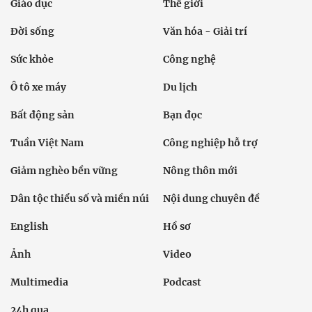
Giáo dục
Thế giới
Đời sống
Văn hóa - Giải trí
Sức khỏe
Công nghệ
Ô tô xe máy
Du lịch
Bất động sản
Bạn đọc
Tuần Việt Nam
Công nghiệp hỗ trợ
Giảm nghèo bền vững
Nông thôn mới
Dân tộc thiểu số và miền núi
Nội dung chuyên đề
English
Hồ sơ
Ảnh
Video
Multimedia
Podcast
24h qua