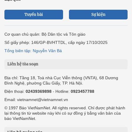
Tuyến bài
Sự kiện
Cơ quan chủ quản: Bộ Dân tộc và Tôn giáo
Số giấy phép: 146/GP-BVHTTDL, cấp ngày 17/10/2025
Tổng biên tập: Nguyễn Văn Bá
Liên hệ tòa soạn
Địa chỉ: Tầng 18, Toà nhà Cục Viễn thông (VNTA), 68 Dương
Đình Nghệ, phường Cầu Giấy, TP. Hà Nội.
Điện thoại:
02439369898
- Hotline:
0923457788
Email: vietnamnet@vietnamnet.vn
© 1997 Báo VietNamNet. All rights reserved. Chỉ được phát hành
lại thông tin từ website này khi có sự đồng ý bằng văn bản của
báo VietNamNet.
Liên hệ quảng cáo