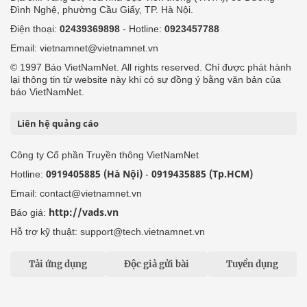
Đình Nghệ, phường Cầu Giấy, TP. Hà Nội.
Điện thoại:
02439369898
- Hotline:
0923457788
Email: vietnamnet@vietnamnet.vn
© 1997 Báo VietNamNet. All rights reserved. Chỉ được phát hành
lại thông tin từ website này khi có sự đồng ý bằng văn bản của
báo VietNamNet.
Liên hệ quảng cáo
Công ty Cổ phần Truyền thông VietNamNet
0919405885 (Hà Nội)
0919435885 (Tp.HCM)
Hotline:
-
Email: contact@vietnamnet.vn
http://vads.vn
Báo giá:
Hỗ trợ kỹ thuật: support@tech.vietnamnet.vn
Tải ứng dụng
Độc giả gửi bài
Tuyển dụng