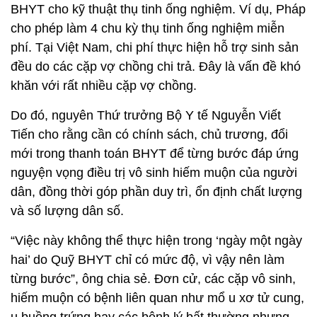
BHYT cho kỹ thuật thụ tinh ống nghiệm. Ví dụ, Pháp
cho phép làm 4 chu kỳ thụ tinh ống nghiệm miễn
phí. Tại Việt Nam, chi phí thực hiện hỗ trợ sinh sản
đều do các cặp vợ chồng chi trả. Đây là vấn đề khó
khăn với rất nhiều cặp vợ chồng.
Do đó, nguyên Thứ trưởng Bộ Y tế Nguyễn Viết
Tiến cho rằng cần có chính sách, chủ trương, đổi
mới trong thanh toán BHYT để từng bước đáp ứng
nguyện vọng điều trị vô sinh hiếm muộn của người
dân, đồng thời góp phần duy trì, ổn định chất lượng
và số lượng dân số.
“Việc này không thể thực hiện trong ‘ngày một ngày
hai’ do Quỹ BHYT chỉ có mức độ, vì vậy nên làm
từng bước”, ông chia sẻ. Đơn cử, các cặp vô sinh,
hiếm muộn có bệnh liên quan như mổ u xơ tử cung,
u buồng trứng hay các bệnh lý bất thường nhưng