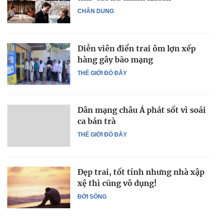
CHÂN DUNG
Diễn viên điển trai ôm lợn xếp
hàng gây bão mạng
THẾ GIỚI ĐÓ ĐÂY
Dân mạng châu Á phát sốt vì soái
ca bán trà
THẾ GIỚI ĐÓ ĐÂY
Đẹp trai, tốt tính nhưng nhà xập
xệ thì cũng vô dụng!
ĐỜI SỐNG