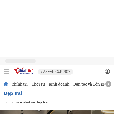
# ASEAN CUP 2026
Chính trị
Thời sự
Kinh doanh
Dân tộc và Tôn giáo
đẹp trai
Tin tức mới nhất về
đẹp trai