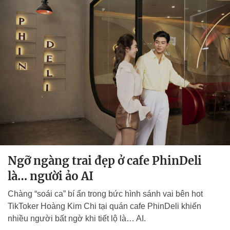
Ngỡ ngàng trai đẹp ở cafe PhinDeli
là… người ảo AI
Chàng “soái ca” bí ẩn trong bức hình sánh vai bên hot
TikToker Hoàng Kim Chi tại quán cafe PhinDeli khiến
nhiều người bất ngờ khi tiết lộ là… AI.