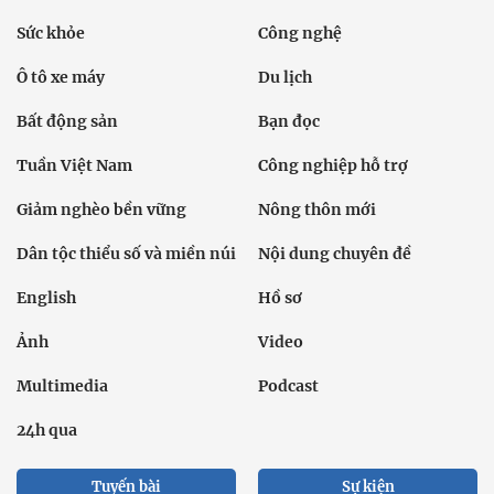
Sức khỏe
Công nghệ
Ô tô xe máy
Du lịch
Bất động sản
Bạn đọc
Tuần Việt Nam
Công nghiệp hỗ trợ
Giảm nghèo bền vững
Nông thôn mới
Dân tộc thiểu số và miền núi
Nội dung chuyên đề
English
Hồ sơ
Ảnh
Video
Multimedia
Podcast
24h qua
Tuyến bài
Sự kiện