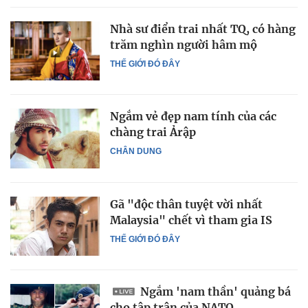
Nhà sư điển trai nhất TQ, có hàng
trăm nghìn người hâm mộ
THẾ GIỚI ĐÓ ĐÂY
Ngắm vẻ đẹp nam tính của các
chàng trai Ảrập
CHÂN DUNG
Gã "độc thân tuyệt vời nhất
Malaysia" chết vì tham gia IS
THẾ GIỚI ĐÓ ĐÂY
Ngắm 'nam thần' quảng bá
cho tập trận của NATO