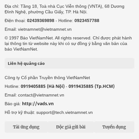
Địa chỉ: Tầng 18, Toà nhà Cục Viễn thông (VNTA), 68 Dương
Đình Nghệ, phường Cầu Giấy, TP. Hà Nội.
Điện thoại:
02439369898
- Hotline:
0923457788
Email: vietnamnet@vietnamnet.vn
© 1997 Báo VietNamNet. All rights reserved. Chỉ được phát hành
lại thông tin từ website này khi có sự đồng ý bằng văn bản của
báo VietNamNet.
Liên hệ quảng cáo
Công ty Cổ phần Truyền thông VietNamNet
0919405885 (Hà Nội)
0919435885 (Tp.HCM)
Hotline:
-
Email: contact@vietnamnet.vn
http://vads.vn
Báo giá:
Hỗ trợ kỹ thuật: support@tech.vietnamnet.vn
Tải ứng dụng
Độc giả gửi bài
Tuyển dụng