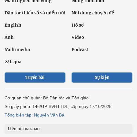
Giảm nghèo bền vững
Nông thôn mới
Dân tộc thiểu số và miền núi
Nội dung chuyên đề
English
Hồ sơ
Ảnh
Video
Multimedia
Podcast
24h qua
Tuyến bài
Sự kiện
Cơ quan chủ quản: Bộ Dân tộc và Tôn giáo
Số giấy phép: 146/GP-BVHTTDL, cấp ngày 17/10/2025
Tổng biên tập: Nguyễn Văn Bá
Liên hệ tòa soạn