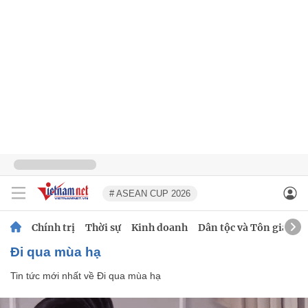
# ASEAN CUP 2026
Chính trị
Thời sự
Kinh doanh
Dân tộc và Tôn giáo
Đi qua mùa hạ
Tin tức mới nhất về
Đi qua mùa hạ