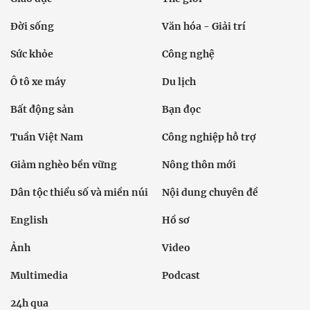
Đời sống
Văn hóa - Giải trí
Sức khỏe
Công nghệ
Ô tô xe máy
Du lịch
Bất động sản
Bạn đọc
Tuần Việt Nam
Công nghiệp hỗ trợ
Giảm nghèo bền vững
Nông thôn mới
Dân tộc thiểu số và miền núi
Nội dung chuyên đề
English
Hồ sơ
Ảnh
Video
Multimedia
Podcast
24h qua