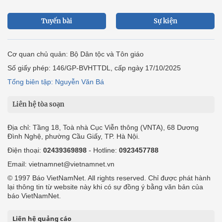
Tuyến bài
Sự kiện
Cơ quan chủ quản: Bộ Dân tộc và Tôn giáo
Số giấy phép: 146/GP-BVHTTDL, cấp ngày 17/10/2025
Tổng biên tập: Nguyễn Văn Bá
Liên hệ tòa soạn
Địa chỉ: Tầng 18, Toà nhà Cục Viễn thông (VNTA), 68 Dương
Đình Nghệ, phường Cầu Giấy, TP. Hà Nội.
Điện thoại:
02439369898
- Hotline:
0923457788
Email: vietnamnet@vietnamnet.vn
© 1997 Báo VietNamNet. All rights reserved. Chỉ được phát hành
lại thông tin từ website này khi có sự đồng ý bằng văn bản của
báo VietNamNet.
Liên hệ quảng cáo