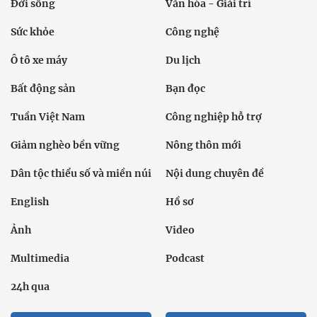
Đời sống
Văn hóa - Giải trí
Sức khỏe
Công nghệ
Ô tô xe máy
Du lịch
Bất động sản
Bạn đọc
Tuần Việt Nam
Công nghiệp hỗ trợ
Giảm nghèo bền vững
Nông thôn mới
Dân tộc thiểu số và miền núi
Nội dung chuyên đề
English
Hồ sơ
Ảnh
Video
Multimedia
Podcast
24h qua