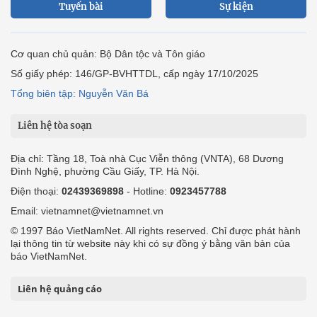
Tuyến bài
Sự kiện
Cơ quan chủ quản: Bộ Dân tộc và Tôn giáo
Số giấy phép: 146/GP-BVHTTDL, cấp ngày 17/10/2025
Tổng biên tập: Nguyễn Văn Bá
Liên hệ tòa soạn
Địa chỉ: Tầng 18, Toà nhà Cục Viễn thông (VNTA), 68 Dương
Đình Nghệ, phường Cầu Giấy, TP. Hà Nội.
Điện thoại:
02439369898
- Hotline:
0923457788
Email: vietnamnet@vietnamnet.vn
© 1997 Báo VietNamNet. All rights reserved. Chỉ được phát hành
lại thông tin từ website này khi có sự đồng ý bằng văn bản của
báo VietNamNet.
Liên hệ quảng cáo