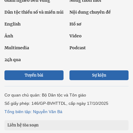
Giảm nghèo bền vững
Nông thôn mới
Dân tộc thiểu số và miền núi
Nội dung chuyên đề
English
Hồ sơ
Ảnh
Video
Multimedia
Podcast
24h qua
Tuyến bài
Sự kiện
Cơ quan chủ quản: Bộ Dân tộc và Tôn giáo
Số giấy phép: 146/GP-BVHTTDL, cấp ngày 17/10/2025
Tổng biên tập: Nguyễn Văn Bá
Liên hệ tòa soạn