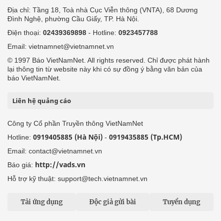
Địa chỉ: Tầng 18, Toà nhà Cục Viễn thông (VNTA), 68 Dương
Đình Nghệ, phường Cầu Giấy, TP. Hà Nội.
Điện thoại:
02439369898
- Hotline:
0923457788
Email: vietnamnet@vietnamnet.vn
© 1997 Báo VietNamNet. All rights reserved. Chỉ được phát hành
lại thông tin từ website này khi có sự đồng ý bằng văn bản của
báo VietNamNet.
Liên hệ quảng cáo
Công ty Cổ phần Truyền thông VietNamNet
0919405885 (Hà Nội)
0919435885 (Tp.HCM)
Hotline:
-
Email: contact@vietnamnet.vn
http://vads.vn
Báo giá:
Hỗ trợ kỹ thuật: support@tech.vietnamnet.vn
Tải ứng dụng
Độc giả gửi bài
Tuyển dụng