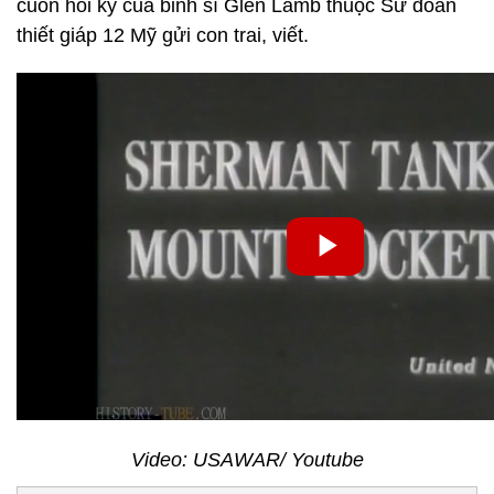
cuốn hồi ký của binh sĩ Glen Lamb thuộc Sư đoàn
thiết giáp 12 Mỹ gửi con trai, viết.
Video: USAWAR/ Youtube