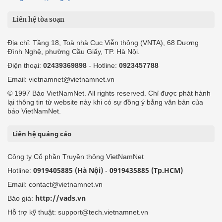
Liên hệ tòa soạn
Địa chỉ: Tầng 18, Toà nhà Cục Viễn thông (VNTA), 68 Dương
Đình Nghệ, phường Cầu Giấy, TP. Hà Nội.
Điện thoại:
02439369898
- Hotline:
0923457788
Email: vietnamnet@vietnamnet.vn
© 1997 Báo VietNamNet. All rights reserved. Chỉ được phát hành
lại thông tin từ website này khi có sự đồng ý bằng văn bản của
báo VietNamNet.
Liên hệ quảng cáo
Công ty Cổ phần Truyền thông VietNamNet
0919405885 (Hà Nội)
0919435885 (Tp.HCM)
Hotline:
-
Email: contact@vietnamnet.vn
http://vads.vn
Báo giá:
Hỗ trợ kỹ thuật: support@tech.vietnamnet.vn