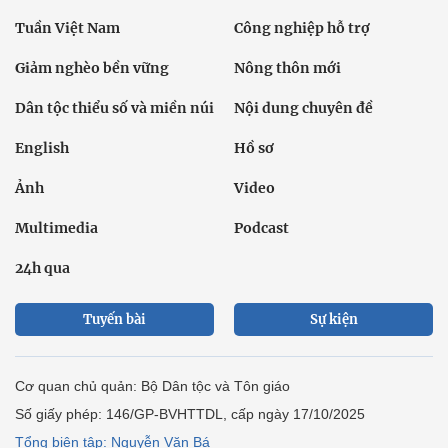
Tuần Việt Nam
Công nghiệp hỗ trợ
Giảm nghèo bền vững
Nông thôn mới
Dân tộc thiểu số và miền núi
Nội dung chuyên đề
English
Hồ sơ
Ảnh
Video
Multimedia
Podcast
24h qua
Tuyến bài
Sự kiện
Cơ quan chủ quản: Bộ Dân tộc và Tôn giáo
Số giấy phép: 146/GP-BVHTTDL, cấp ngày 17/10/2025
Tổng biên tập: Nguyễn Văn Bá