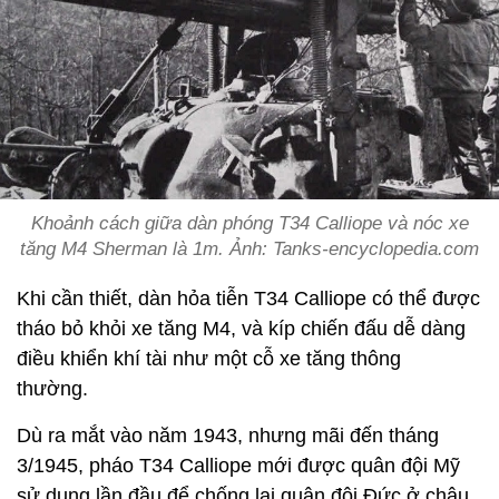
Khoảnh cách giữa dàn phóng T34 Calliope và nóc xe
tăng M4 Sherman là 1m. Ảnh: Tanks-encyclopedia.com
Khi cần thiết, dàn hỏa tiễn T34 Calliope có thể được
tháo bỏ khỏi xe tăng M4, và kíp chiến đấu dễ dàng
điều khiển khí tài như một cỗ xe tăng thông
thường.
Dù ra mắt vào năm 1943, nhưng mãi đến tháng
3/1945, pháo T34 Calliope mới được quân đội Mỹ
sử dụng lần đầu để chống lại quân đội Đức ở châu