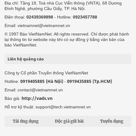
Địa chỉ: Tầng 18, Toà nhà Cục Viễn thông (VNTA), 68 Dương
Đình Nghệ, phường Cầu Giấy, TP. Hà Nội.
Điện thoại:
02439369898
- Hotline:
0923457788
Email: vietnamnet@vietnamnet.vn
© 1997 Báo VietNamNet. All rights reserved. Chỉ được phát hành
lại thông tin từ website này khi có sự đồng ý bằng văn bản của
báo VietNamNet.
Liên hệ quảng cáo
Công ty Cổ phần Truyền thông VietNamNet
0919405885 (Hà Nội)
0919435885 (Tp.HCM)
Hotline:
-
Email: contact@vietnamnet.vn
http://vads.vn
Báo giá:
Hỗ trợ kỹ thuật: support@tech.vietnamnet.vn
Tải ứng dụng
Độc giả gửi bài
Tuyển dụng