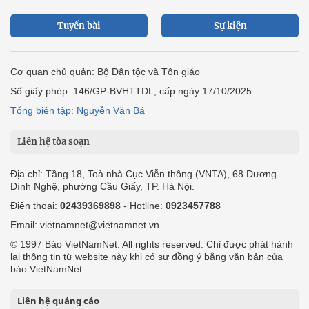
Tuyến bài
Sự kiện
Cơ quan chủ quản: Bộ Dân tộc và Tôn giáo
Số giấy phép: 146/GP-BVHTTDL, cấp ngày 17/10/2025
Tổng biên tập: Nguyễn Văn Bá
Liên hệ tòa soạn
Địa chỉ: Tầng 18, Toà nhà Cục Viễn thông (VNTA), 68 Dương
Đình Nghệ, phường Cầu Giấy, TP. Hà Nội.
Điện thoại:
02439369898
- Hotline:
0923457788
Email: vietnamnet@vietnamnet.vn
© 1997 Báo VietNamNet. All rights reserved. Chỉ được phát hành
lại thông tin từ website này khi có sự đồng ý bằng văn bản của
báo VietNamNet.
Liên hệ quảng cáo