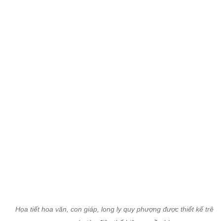
Họa tiết hoa văn, con giáp, long ly quy phượng được thiết kế trên
các tòa điện thể hiện sự cầu kỳ.