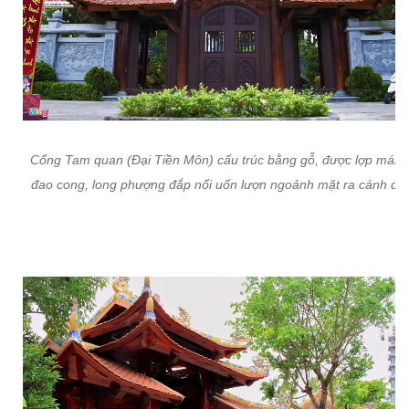
Cổng Tam quan (Đại Tiền Môn) cấu trúc bằng gỗ, được lợp mái n
đao cong, long phượng đắp nổi uốn lượn ngoảnh mặt ra cánh đồ