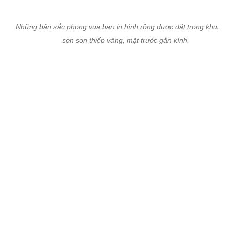
Phía Tây điện thờ là vườn cây cảnh cùng giếng ngọc được chạm 
hoa văn tinh xảo, có nơi đặt hương án. Nước trong giếng chỉ đư
dùng để lau chùi án thờ và rửa hoa quả, đồ cúng thờ.