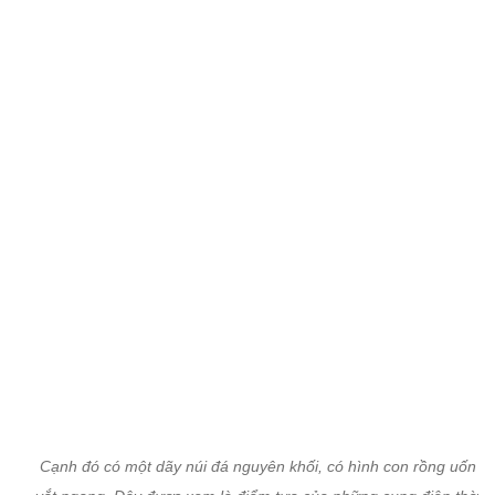
Cạnh đó có một dãy núi đá nguyên khối, có hình con rồng uốn l
vắt ngang. Đây được xem là điểm tựa của những cung điện thờ, b
đạt thế vững chắc vĩnh cửu của Việt Nam Trần Triều Điện.