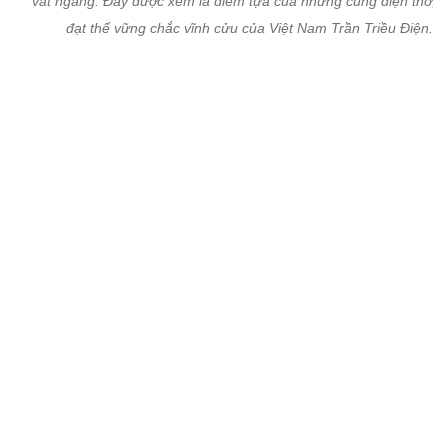
Phía tây điện thờ có một tòa tháp 9 tầng, cao 16 m. Theo các phậ
ở đây, mỗi công trình là một hình mẫu kỳ mỹ, hội tụ và tỏa sáng 
cách tâm hồn Việt, hiển hiện rõ thực mà như trong mơ. Những n
nhân xây dựng là người có bàn tay khéo léo có dịp phô diễn tài n
thể hiện tâm đức.