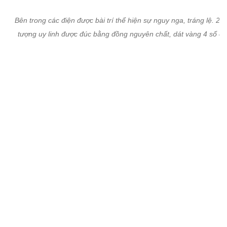
Đặt phía dưới các vị vua, tướng lĩnh có công với đất nước còn có 
tượng bằng đồng đúc hình Đại tướng Võ Nguyên Giáp, vị tướng lĩnh
ba của Việt Nam.