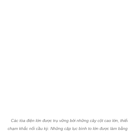
Các tòa điện lớn được trụ vững bởi những cây cột cao lớn, thiết k
chạm khắc nổi cầu kỳ. Những cặp lục bình to lớn được làm bằng g
đá màu nguyên khối.