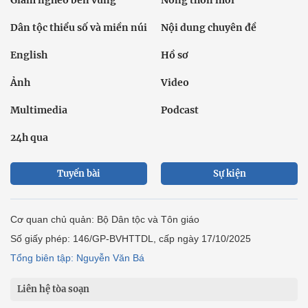
Giảm nghèo bền vững
Nông thôn mới
Dân tộc thiểu số và miền núi
Nội dung chuyên đề
English
Hồ sơ
Ảnh
Video
Multimedia
Podcast
24h qua
Tuyến bài
Sự kiện
Cơ quan chủ quản: Bộ Dân tộc và Tôn giáo
Số giấy phép: 146/GP-BVHTTDL, cấp ngày 17/10/2025
Tổng biên tập: Nguyễn Văn Bá
Liên hệ tòa soạn