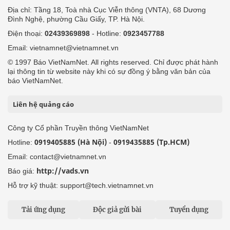
Địa chỉ: Tầng 18, Toà nhà Cục Viễn thông (VNTA), 68 Dương
Đình Nghệ, phường Cầu Giấy, TP. Hà Nội.
Điện thoại:
02439369898
- Hotline:
0923457788
Email: vietnamnet@vietnamnet.vn
© 1997 Báo VietNamNet. All rights reserved. Chỉ được phát hành
lại thông tin từ website này khi có sự đồng ý bằng văn bản của
báo VietNamNet.
Liên hệ quảng cáo
Công ty Cổ phần Truyền thông VietNamNet
0919405885 (Hà Nội)
0919435885 (Tp.HCM)
Hotline:
-
Email: contact@vietnamnet.vn
http://vads.vn
Báo giá:
Hỗ trợ kỹ thuật: support@tech.vietnamnet.vn
Tải ứng dụng
Độc giả gửi bài
Tuyển dụng