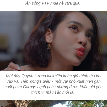
lên sóng VTV mùa hè vừa qua.
Mới đây Quỳnh Lương lại khiến khán giả thích thú khi
vào vai Tiên 'đồng's điệu' - một vai nhỏ xuất hiện gần
cuối phim
Garage hạnh phúc
nhưng được khán giả yêu
thích vì màu sắc mới lạ.