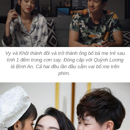
Vy và Khôi thành đôi và trở thành ông bố bà mẹ trẻ sau
tình 1 đêm trong cơn say. Đóng cặp với Quỳnh Lương
là Bình An. Cả hai đều lần đầu sắm vai bố mẹ trên
phim.