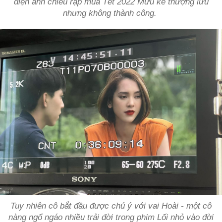
điện ảnh chiếu rạp mùa Tết 2022
Mưu kế thượng lưu
nhưng không thành công.
Tuy nhiên cô bắt đầu được chú ý với vai Hoài - một cô
nàng ngổ ngáo nhiều trải đời trong phim
Lối nhỏ vào đời