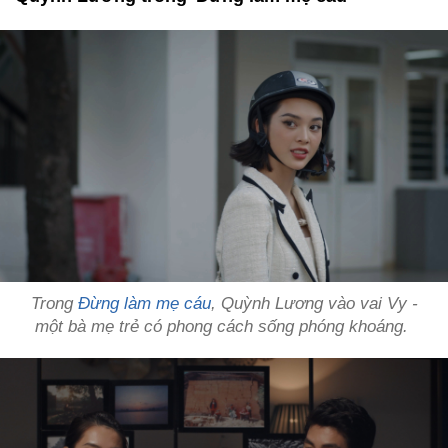
Trong
Đừng làm mẹ cáu
, Quỳnh Lương vào vai Vy -
một bà mẹ trẻ có phong cách sống phóng khoáng.