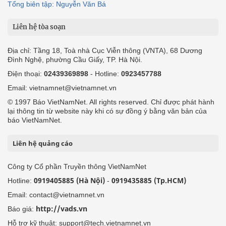
Tổng biên tập: Nguyễn Văn Bá
Liên hệ tòa soạn
Địa chỉ: Tầng 18, Toà nhà Cục Viễn thông (VNTA), 68 Dương
Đình Nghệ, phường Cầu Giấy, TP. Hà Nội.
Điện thoại:
02439369898
- Hotline:
0923457788
Email: vietnamnet@vietnamnet.vn
© 1997 Báo VietNamNet. All rights reserved. Chỉ được phát hành
lại thông tin từ website này khi có sự đồng ý bằng văn bản của
báo VietNamNet.
Liên hệ quảng cáo
Công ty Cổ phần Truyền thông VietNamNet
0919405885 (Hà Nội)
0919435885 (Tp.HCM)
Hotline:
-
Email: contact@vietnamnet.vn
http://vads.vn
Báo giá:
Hỗ trợ kỹ thuật: support@tech.vietnamnet.vn