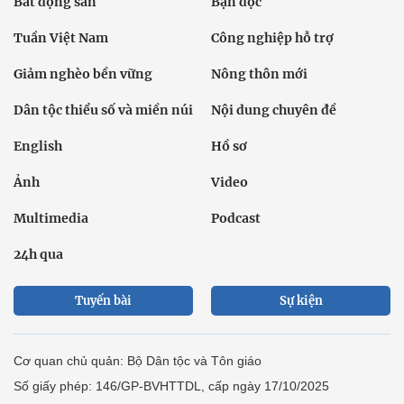
Bất động sản
Bạn đọc
Tuần Việt Nam
Công nghiệp hỗ trợ
Giảm nghèo bền vững
Nông thôn mới
Dân tộc thiểu số và miền núi
Nội dung chuyên đề
English
Hồ sơ
Ảnh
Video
Multimedia
Podcast
24h qua
Tuyến bài
Sự kiện
Cơ quan chủ quản: Bộ Dân tộc và Tôn giáo
Số giấy phép: 146/GP-BVHTTDL, cấp ngày 17/10/2025