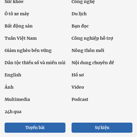
Sức khỏe
Công nghệ
Ô tô xe máy
Du lịch
Bất động sản
Bạn đọc
Tuần Việt Nam
Công nghiệp hỗ trợ
Giảm nghèo bền vững
Nông thôn mới
Dân tộc thiểu số và miền núi
Nội dung chuyên đề
English
Hồ sơ
Ảnh
Video
Multimedia
Podcast
24h qua
Tuyến bài
Sự kiện