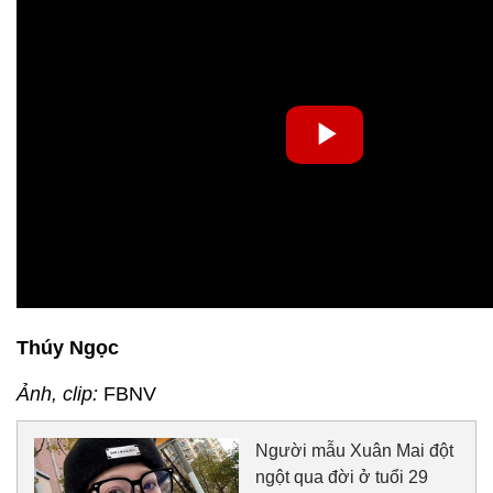
Thúy Ngọc
Ảnh, clip:
FBNV
Người mẫu Xuân Mai đột
ngột qua đời ở tuổi 29