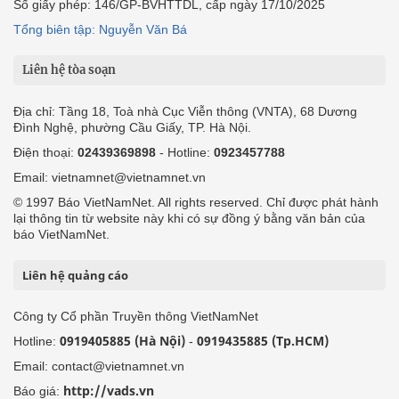
Số giấy phép: 146/GP-BVHTTDL, cấp ngày 17/10/2025
Tổng biên tập: Nguyễn Văn Bá
Liên hệ tòa soạn
Địa chỉ: Tầng 18, Toà nhà Cục Viễn thông (VNTA), 68 Dương
Đình Nghệ, phường Cầu Giấy, TP. Hà Nội.
Điện thoại:
02439369898
- Hotline:
0923457788
Email: vietnamnet@vietnamnet.vn
© 1997 Báo VietNamNet. All rights reserved. Chỉ được phát hành
lại thông tin từ website này khi có sự đồng ý bằng văn bản của
báo VietNamNet.
Liên hệ quảng cáo
Công ty Cổ phần Truyền thông VietNamNet
0919405885 (Hà Nội)
0919435885 (Tp.HCM)
Hotline:
-
Email: contact@vietnamnet.vn
http://vads.vn
Báo giá: