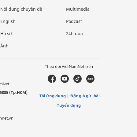
Nội dung chuyên đề
Multimedia
English
Podcast
Hồ sơ
24h qua
Ảnh
Theo dõi VietNamNet trên
amNet
5885 (Tp.HCM)
Tải ứng dụng
Độc giả gửi bài
Tuyển dụng
mnet.vn