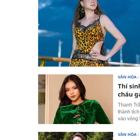
VĂN HÓA - 
Thí sin
cháu g
Thanh Trâ
thành tíc
vào vòng l
VĂN HÓA - 