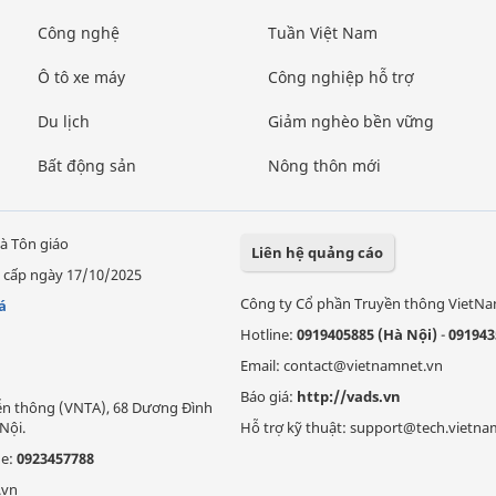
Công nghệ
Tuần Việt Nam
Ô tô xe máy
Công nghiệp hỗ trợ
Du lịch
Giảm nghèo bền vững
Bất động sản
Nông thôn mới
à Tôn giáo
Liên hệ quảng cáo
 cấp ngày 17/10/2025
Công ty Cổ phần Truyền thông VietN
á
Hotline:
0919405885 (Hà Nội)
-
091943
Email: contact@vietnamnet.vn
Báo giá:
http://vads.vn
Viễn thông (VNTA), 68 Dương Đình
Nội.
Hỗ trợ kỹ thuật: support@tech.vietna
ne:
0923457788
.vn