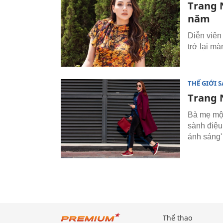
Trang N
năm
Diễn viên
trở lại mà
THẾ GIỚI 
Trang 
Bà mẹ một
sành điệu
ánh sáng'
Thể thao