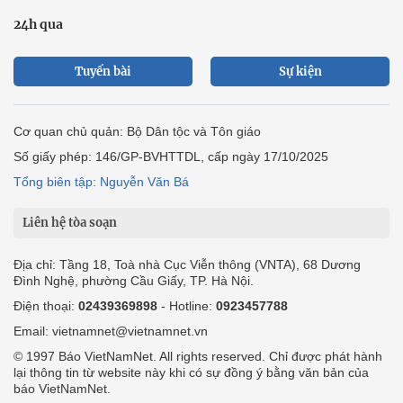
24h qua
Tuyến bài
Sự kiện
Cơ quan chủ quản: Bộ Dân tộc và Tôn giáo
Số giấy phép: 146/GP-BVHTTDL, cấp ngày 17/10/2025
Tổng biên tập: Nguyễn Văn Bá
Liên hệ tòa soạn
Địa chỉ: Tầng 18, Toà nhà Cục Viễn thông (VNTA), 68 Dương
Đình Nghệ, phường Cầu Giấy, TP. Hà Nội.
Điện thoại:
02439369898
- Hotline:
0923457788
Email: vietnamnet@vietnamnet.vn
© 1997 Báo VietNamNet. All rights reserved. Chỉ được phát hành
lại thông tin từ website này khi có sự đồng ý bằng văn bản của
báo VietNamNet.