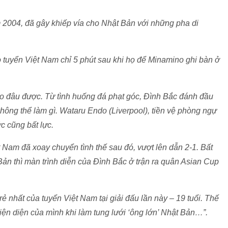
 2004, đã gây khiếp vía cho Nhật Bản với những pha di
o tuyển Việt Nam chỉ 5 phút sau khi họ để Minamino ghi bàn ở
ào đâu được. Từ tình huống đá phạt góc, Đình Bắc đánh đầu
hông thể làm gì. Wataru Endo (Liverpool), tiền vệ phòng ngự
c cũng bất lực.
Nam đã xoay chuyển tình thế sau đó, vượt lên dẫn 2-1. Bất
ản thì màn trình diễn của Đình Bắc ở trận ra quân Asian Cup
ẻ nhất của tuyển Việt Nam tại giải đấu lần này – 19 tuổi. Thế
ện diện của mình khi làm tung lưới ‘ông lớn’ Nhật Bản…”.