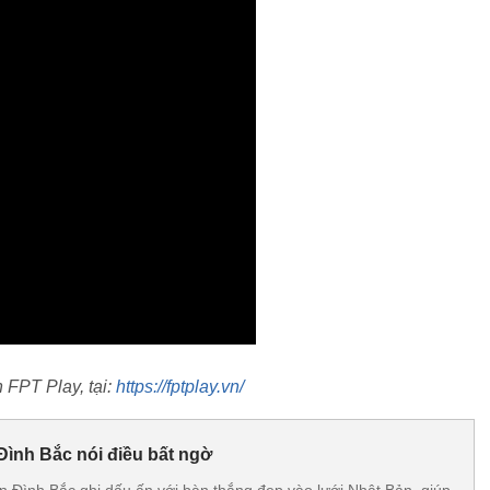
 FPT Play, tại:
https://fptplay.vn/
 Đình Bắc nói điều bất ngờ