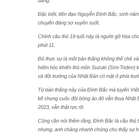
dàng.
Đặc biệt, tiền đạo Nguyễn Đình Bắc, sinh năm
chuyến đáng sợ xuyên suốt.
Chính cầu thủ 19 tuổi này là người gỡ hòa ch
phút 11.
Đó thực sự là một bàn thắng không thể chê v
hiểm hóc khiến thủ môn Suzuki (Sint-Triden) k
và đội trưởng của Nhật Bản có mặt ở phía trướ
Từ bàn thắng này của Đình Bắc mà tuyển Việt 
kể chung cuộc đội bóng áo đỏ vẫn thua Nhật B
2023, vẫn thật rực rỡ.
Cũng cần nói thêm rằng, Đình Bắc là cầu thủ tr
nhưng, anh chàng nhanh chóng cho thấy sự hi