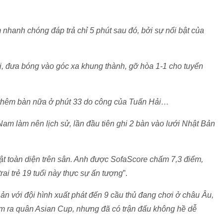
nhanh chóng đáp trả chỉ 5 phút sau đó, bởi sự nổi bật của
ời, đưa bóng vào góc xa khung thành, gỡ hòa 1-1 cho tuyển
 thêm bàn nữa ở phút 33 do công của Tuấn Hải…
am làm nên lịch sử, lần đầu tiên ghi 2 bàn vào lưới Nhật Bản
ật toàn diện trên sân. Anh được SofaScore chấm 7,3 điểm,
ai trẻ 19 tuổi này thực sự ấn tượng
”.
ản với đội hình xuất phát đến 9 cầu thủ đang chơi ở châu Âu,
am ra quân Asian Cup, nhưng đã có trận đấu không hề dễ