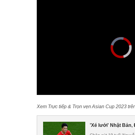
Xem Trực tiếp & Trọn vẹn Asian Cup 2023 trên
'Xé lưới' Nhật Bản,