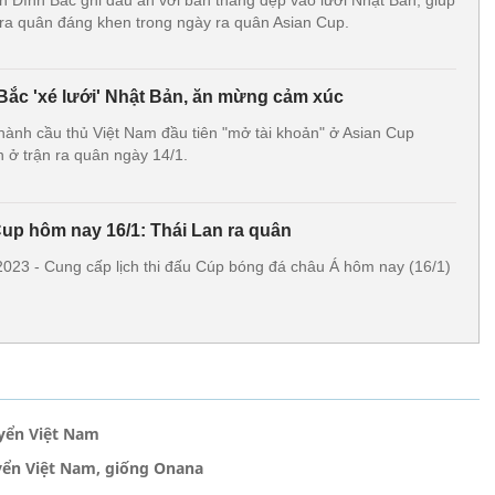
n Đình Bắc ghi dấu ấn với bàn thắng đẹp vào lưới Nhật Bản, giúp
 ra quân đáng khen trong ngày ra quân Asian Cup.
ắc 'xé lưới' Nhật Bản, ăn mừng cảm xúc
thành cầu thủ Việt Nam đầu tiên "mở tài khoản" ở Asian Cup
n ở trận ra quân ngày 14/1.
Cup hôm nay 16/1: Thái Lan ra quân
 2023 - Cung cấp lịch thi đấu Cúp bóng đá châu Á hôm nay (16/1)
uyển Việt Nam
yển Việt Nam, giống Onana