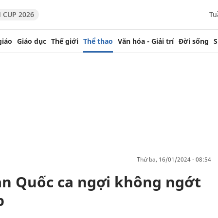
 CUP 2026
Tu
giáo
Giáo dục
Thế giới
Thể thao
Văn hóa - Giải trí
Đời sống
S
thứ ba, 16/01/2024 - 08:54
àn Quốc ca ngợi không ngớt
p