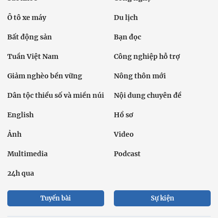
Ô tô xe máy
Du lịch
Bất động sản
Bạn đọc
Tuần Việt Nam
Công nghiệp hỗ trợ
Giảm nghèo bền vững
Nông thôn mới
Dân tộc thiểu số và miền núi
Nội dung chuyên đề
English
Hồ sơ
Ảnh
Video
Multimedia
Podcast
24h qua
Tuyến bài
Sự kiện