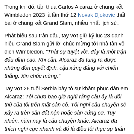
Trong khi đó, tận thua Carlos Alcaraz ở chung kết
Wimbledon 2023 là lần thứ 12
Novak Djokovic
thất
bại ở chung kết Grand Slam, nhiều nhất lịch sử.
Phát biểu sau trận đấu, tay vợt giữ kỷ lục 23 danh
hiệu Grand Slam gửi lời chúc mừng tới nhà tân vô
địch Wimbledon.
“Thật sự tuyệt vời, đây là một trận
đấu đỉnh cao. Khi cần, Alcaraz đã tung ra được
những đòn quyết định, cậu xứng đáng với chiến
thắng. Xin chúc mừng."
Tay vợt 26 tuổi Serbia bày tỏ sự khâm phục đàn em
Alcaraz:
Tôi chưa bao giờ nghĩ rằng cậu ấy là đối
thủ của tôi trên mặt sân cỏ. Tôi nghĩ câu chuyện sẽ
xảy ra trên sân đất nện hoặc sân cứng cơ. Tuy
nhiên, năm nay là câu chuyện khác. Alcaraz đã
thích nghi cực nhanh và đó là điều tôi thực sự thán