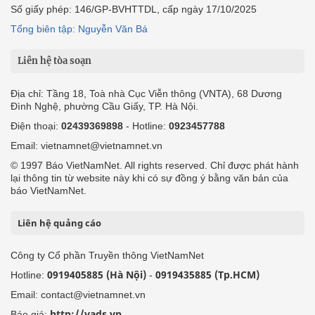
Số giấy phép: 146/GP-BVHTTDL, cấp ngày 17/10/2025
Tổng biên tập: Nguyễn Văn Bá
Liên hệ tòa soạn
Địa chỉ: Tầng 18, Toà nhà Cục Viễn thông (VNTA), 68 Dương
Đình Nghệ, phường Cầu Giấy, TP. Hà Nội.
Điện thoại:
02439369898
- Hotline:
0923457788
Email: vietnamnet@vietnamnet.vn
© 1997 Báo VietNamNet. All rights reserved. Chỉ được phát hành
lại thông tin từ website này khi có sự đồng ý bằng văn bản của
báo VietNamNet.
Liên hệ quảng cáo
Công ty Cổ phần Truyền thông VietNamNet
0919405885 (Hà Nội)
0919435885 (Tp.HCM)
Hotline:
-
Email: contact@vietnamnet.vn
http://vads.vn
Báo giá: