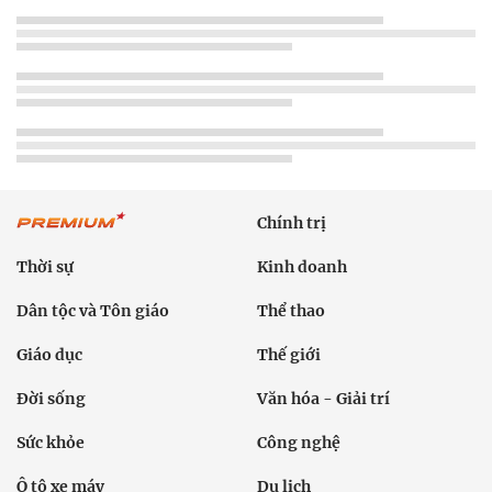
Chính trị
Thời sự
Kinh doanh
Dân tộc và Tôn giáo
Thể thao
Giáo dục
Thế giới
Đời sống
Văn hóa - Giải trí
Sức khỏe
Công nghệ
Ô tô xe máy
Du lịch