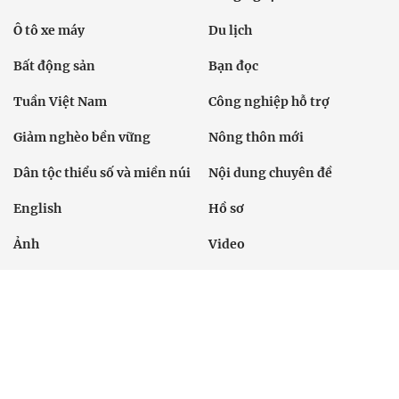
Ô tô xe máy
Du lịch
Bất động sản
Bạn đọc
Tuần Việt Nam
Công nghiệp hỗ trợ
Giảm nghèo bền vững
Nông thôn mới
Dân tộc thiểu số và miền núi
Nội dung chuyên đề
English
Hồ sơ
Ảnh
Video
Multimedia
Podcast
24h qua
Tuyến bài
Sự kiện